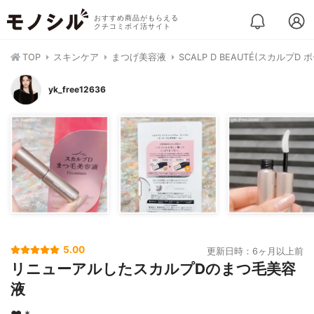
おすすめ商品がもらえる
クチコミポイ活サイト
TOP
スキンケア
まつげ美容液
SCALP D BEAUTÉ(スカルプ
yk_free12636
5.00
更新日時：6ヶ月以上前
リニューアルしたスカルプDのまつ毛美容
液