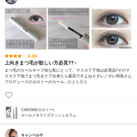
4.00
上向きまつ毛が欲しい方必見??‍♀️
まつ毛のカールキープ命な私にとって、マスカラ下地は必需品?そのマ
スカラ下地でまつ毛をケア出来たら最高ですよね☺️ダレノガレ明美さん
プロデュースのカロミーのカール…
続きを見る
CAROME(カロミー)
カールメモライズラッシュセラム
キャンベル♡