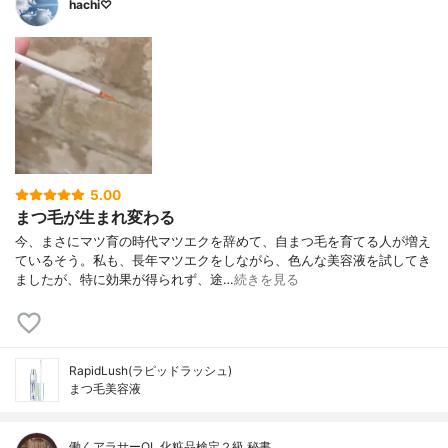
hachi♡
5.00
まつ毛が生まれ変わる
今、まさにマツ育の時代マツエクを辞めて、自まつ毛を育てる人が増え
ているそう。私も、長年マツエクをしながら、色んな美容液を試してき
ましたが、特に効果が得られず、途…
続きを見る
RapidLush(ラピッドラッシュ)
まつ毛美容液
働くアラサーOL 化粧品検定２級 秘書…