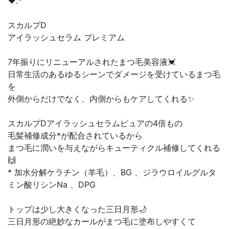
❤︎.*
スカルプD
アイラッシュセラム プレミアム
7年振りにリニューアルされたまつ毛美容液💓
日常生活のあるゆるシーンでダメージを受けているまつ毛
を
外側からだけでなく、内側からもケアしてくれる✨
スカルプDアイラッシュセラムピュアの4倍もの
毛髪補修成分*が配合されているから
まつ毛に潤いを与えながらキューティクル補修してくれる
🙌
* 加水分解ケラチン（羊毛）、BG 、ジラウロイルグルタ
ミン酸リシンNa 、DPG
トップは少し大きくなった三日月形🌙
三日月形の絶妙なカールがまつ毛に塗布しやすくて