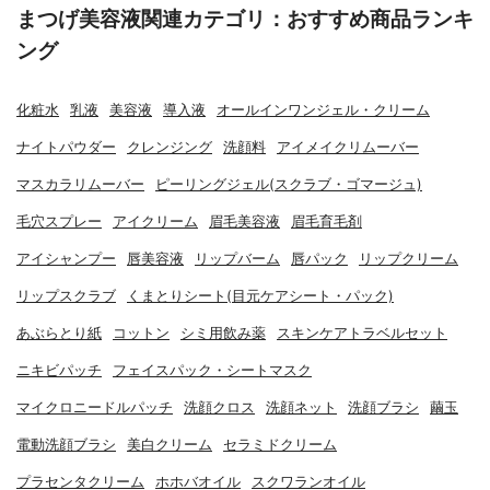
まつげ美容液関連カテゴリ：おすすめ商品ランキ
ング
化粧水
乳液
美容液
導入液
オールインワンジェル・クリーム
ナイトパウダー
クレンジング
洗顔料
アイメイクリムーバー
マスカラリムーバー
ピーリングジェル(スクラブ・ゴマージュ)
毛穴スプレー
アイクリーム
眉毛美容液
眉毛育毛剤
アイシャンプー
唇美容液
リップバーム
唇パック
リップクリーム
リップスクラブ
くまとりシート(目元ケアシート・パック)
あぶらとり紙
コットン
シミ用飲み薬
スキンケアトラベルセット
ニキビパッチ
フェイスパック・シートマスク
マイクロニードルパッチ
洗顔クロス
洗顔ネット
洗顔ブラシ
繭玉
電動洗顔ブラシ
美白クリーム
セラミドクリーム
プラセンタクリーム
ホホバオイル
スクワランオイル