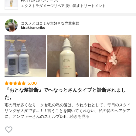
PANTENE(パンテーン)
エクストラダメージリペア 洗い流すトリートメント
コスメと口コミが大好きな専業主婦
kirakiranoriko
5.00
『おとな髪診断』でへなっとさんタイプと診断されまし
た。
雨の日が多くなり、クセ毛の私の髪は、うねうねとして、毎日のスタイ
リングが大変です…！！言うことを聞いてくれない、私の髪のヘアケア
に、アンファーさんのスカルプDボ…
続きを見る