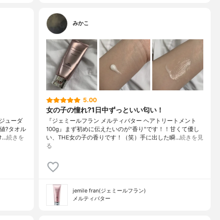
みかこ
5.00
女の子の憧れ?1日中ずっといい匂い！
ジューダ
『ジェミールフラン メルティバター ヘアトリートメント
数値?タオル
100g』まず初めに伝えたいのが"香り"です！！甘くて優し
け…
続きを
い、THE女の子の香りです！（笑）手に出した瞬…
続きを見
る
jemile fran(ジェミールフラン)
メルティバター