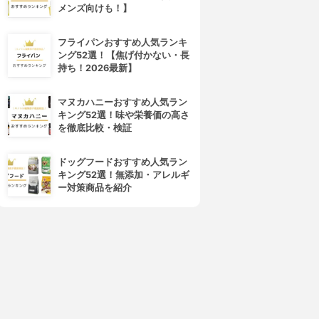
メンズ向けも！】
4位
5位
フライパンおすすめ人気ランキ
ング52選！【焦げ付かない・長
持ち！2026最新】
マヌカハニーおすすめ人気ラン
キング52選！味や栄養価の高さ
を徹底比較・検証
MARU(マル)
Elujuda(エルジューダ)
ドッグフードおすすめ人気ラン
トリートメント
エマルジョン+
キング52選！無添加・アレルギ
3.92
3.91
(1)
(24)
ー対策商品を紹介
¥2,090
¥1,829