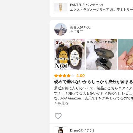
PANTENE(パンテーン)
エクストラダメージリペア 洗い流すトリ
美容大好きOL
ふっきー
4.00
硬めで垂れないからしっかり成分が留まる
最近お気に入りのヘアケア製品がこちら☺️ダイア
す！！！知ってる人も多いかも？あの辛口レビュ
なLDKやAmazon、楽天でもNO1をとってるので
きを見る
Diane(ダイアン)