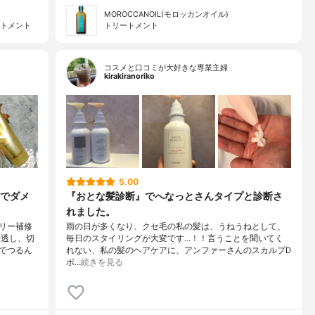
MOROCCANOIL(モロッカンオイル)
ートメント
トリートメント
コスメと口コミが大好きな専業主婦
kirakiranoriko
5.00
でダメ
『おとな髪診断』でへなっとさんタイプと診断さ
れました。
リー補修
雨の日が多くなり、クセ毛の私の髪は、うねうねとして、
浸透し、切
毎日のスタイリングが大変です…！！言うことを聞いてく
でつるん
れない、私の髪のヘアケアに、アンファーさんのスカルプD
ボ…
続きを見る