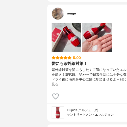
rouge
5.00
髪にも紫外線対策！
紫外線対策を髪にもしたくて気になっていたエル
を購入！SPF25、PA+++で日常生活には十分な
ドライ後に毛先を中心に髪に馴染ませるよ～?分
見る
Elujuda(エルジューダ)
サントリートメントエマルジョン