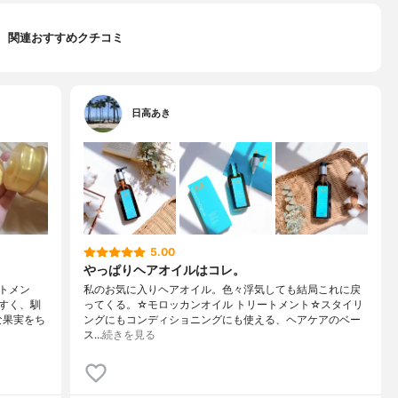
関連おすすめクチコミ
日高あき
5.00
やっぱりヘアオイルはコレ。
トメン
私のお気に入りヘアオイル。色々浮気しても結局これに戻
すく、馴
ってくる。☆モロッカンオイル トリートメント☆スタイリ
な果実をち
ングにもコンディショニングにも使える、ヘアケアのベー
ス…
続きを見る