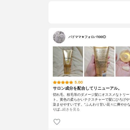
バドママ★フォロバ100◎
5.00
サロン成分を配合してリニューアル。
切れ毛、枝毛等のダメージ髪にオススメなトリー
ト。黄色の柔らかいテクスチャーで髪にひろげや
染ませやすいです。"ふんわり甘い花々に爽やか
りば…
続きを見る