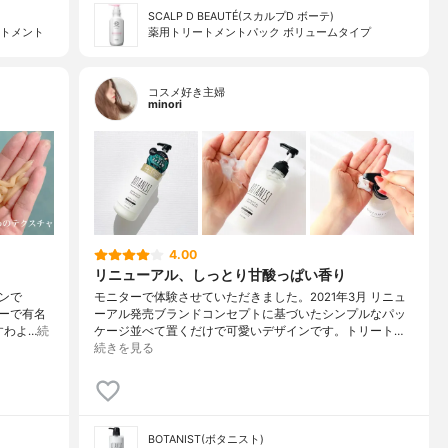
SCALP D BEAUTÉ(スカルプD ボーテ)
ートメント
薬用トリートメントパック ボリュームタイプ
コスメ好き主婦
minori
4.00
リニューアル、しっとり甘酸っぱい香り
ンで
モニターで体験させていただきました。2021年3月 リニュ
ーで有名
ーアル発売ブランドコンセプトに基づいたシンプルなパッ
すわよ…
続
ケージ並べて置くだけで可愛いデザインです。トリート…
続きを見る
BOTANIST(ボタニスト)