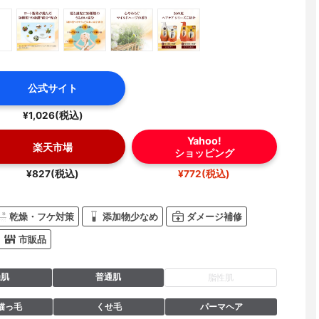
公式サイト
¥1,026(税込)
Yahoo!
楽天市場
ショッピング
¥827(税込)
¥772(税込)
乾燥・フケ対策
添加物少なめ
ダメージ補修
市販品
燥肌
普通肌
脂性肌
猫っ毛
くせ毛
パーマヘア