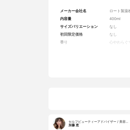
メーカー会社名
ロート製薬
内容量
400ml
サイズバリエーション
なし
初回限定価格
なし
香り
心やわらぐ
全成分
水、ラウラ
イルメチルア
ジステアリ
ン、マカデ
ガンオイル
ンパク、ク
ス、スギナ
実エキス、
ク、ダイズ
ユズ果実エ
コレステロ
葉エキス、
ス、褐藻エ
酸/カプリ
セルフビューティーアドバイザー / 美容…
加藤 恵
シエチレン