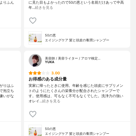
よりふん
に見た目もよかったので50の恵という名前だけあって中高
年…
続きを見る
50の恵
エイジングケア 髪と頭皮の養潤シャンプー
美容師 / 美容ライター / アロマ検定…
YUKA
3.00
お得感のある成分量
がりはふ
実家に帰ったときに使用。年齢を感じた頭皮にサプリメン
で泡立ち
トのようにたくさんの栄養分が配合されたシャンプーで
嫌いがな
す。使用感は、可もなく不可もなくでした。洗浄力の強い
オレイ…
続きを見る
50の恵
エイジングケア 髪と頭皮の養潤シャンプー