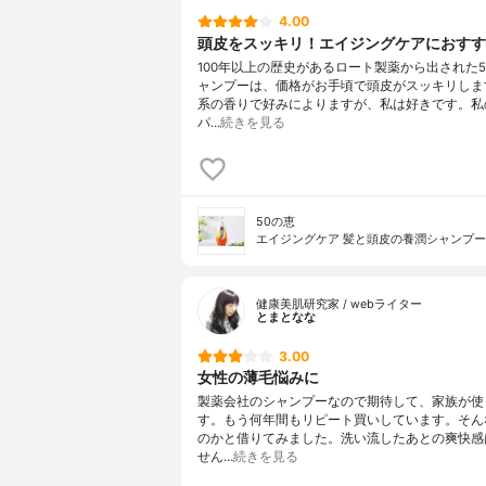
ニウム-2
4.00
ン、BHT、
頭皮をスッキリ！エイジングケアにおすす
ド、ステア
100年以上の歴史があるロート製薬から出された5
ル、クオタニ
ャンプーは、価格がお手頃で頭皮がスッキリしま
アラニン、
系の香りで好みによりますが、私は好きです。私
酸、エタノ
パ…
続きを見る
50の恵
エイジングケア 髪と頭皮の養潤シャンプー
健康美肌研究家 / webライター
とまとなな
3.00
女性の薄毛悩みに
製薬会社のシャンプーなので期待して、家族が使
す。もう何年間もリピート買いしています。そん
のかと借りてみました。洗い流したあとの爽快感
せん…
続きを見る