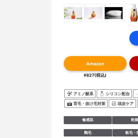
Amazon
¥827(税込)
アミノ酸系
シリコン配合
育毛・抜け毛対策
頭皮ケア
敏感肌
乾
剛毛
軟毛・