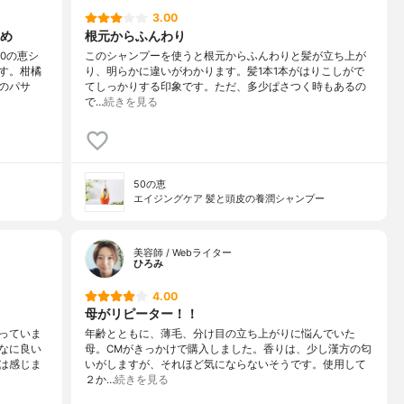
2、ヤシ油脂肪酸PEG-7グリセリル、エチドロン酸、アモジメチコ
3.00
EDTA-2Ma、ラウレス-2、ラウレス-21、ジココジモニウムクロリ
め
根元からふんわり
リルトリモニウムクロリド、γ-ドコサラクトン、セバシン酸ジエチ
0の恵シ
このシャンプーを使うと根元からふんわりと髪が立ち上が
ウム-33、BG、PCA-Na、べタイン、ソルビトール、グリシン、
す。柑橘
り、明らかに違いがわかります。髪1本1本がはりこしがで
プロリン、セリン、トレオニン、アルギニン、リシン、グルタミン
のパサ
てしっかりする印象です。ただ、多少ぱさつく時もあるの
ール、フェノキシエタノール、メチルパラベン、香料
で…
続きを見る
50の恵
エイジングケア 髪と頭皮の養潤シャンプー
美容師 / Webライター
ひろみ
4.00
母がリピーター！！
っていま
年齢とともに、薄毛、分け目の立ち上がりに悩んでいた
なに良い
母。CMがきっかけで購入しました。香りは、少し漢方の匂
は感じま
いがしますが、それほど気にならないそうです。使用して
２か…
続きを見る