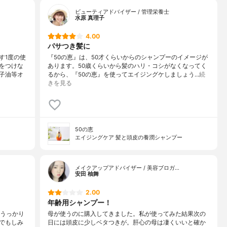
ビューティアドバイザー / 管理栄養士
水原 真理子
4.00
パサつき髪に
す1度の使
『50の恵』は、50才くらいからのシャンプーのイメージが
をつけな
あります。50歳くらいから髪のハリ・コシがなくなってく
子油等オ
るから、『50の恵』を使ってエイジングケしましょう…
続
きを見る
50の恵
エイジングケア 髪と頭皮の養潤シャンプー
メイクアップアドバイザー / 美容ブロガ…
安田 柚舞
2.00
年齢用シャンプー！
、うっかり
母が使うのに購入してきました。私が使ってみた結果次の
でもしみ
日には頭皮に少しベタつきが。肝心の母は凄くいいと確か