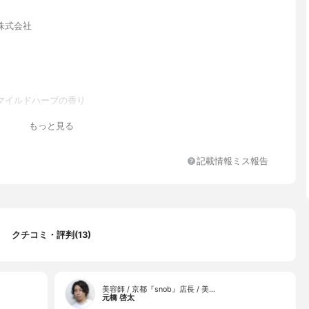
株式会社
マイルドハーブの香り
ミドプロピルベタイン、DPG、ココイルグルタミン酸TEA、ラウロ
もっと見る
ラニンNa、オレフィン(C14-16)スルホン酸Na、コカミドDEA、
ン酸グリコール、塩化Na、水溶性コラーゲン、加水分解コラーゲ
ミア種子油、グリチルリチン酸2K、アルガニアスピノサ核油(アル
記載情報ミス報告
)、ゼニアオイ花エキス、オリーブ果実油、海塩、加水分解ダイズタ
ズ根エキス、クロレラエキス、アロエベラ葉エキス、ヒジキエキ
エキス、ホップ花エキス、セイヨウアカマツ球果エキス、レモン果
ローズマリー葉エキス、ホホバ種子油、カフェイン、加水分解シル
種子エキス、オタネニンジン根エキス、酵母エキス、グリセリン、
クチコミ・評判(13)
キス、ミリスチン酸ポリグリセリル-10、セラミド2、セラミド5、
ール、ワカメエキス、カギイバラノリエキス、シア脂、キクニガナ
ブロッコリーエキス、セロリエキス、アラリアエスクレンタエキ
キス、パルミチン酸レチノール、ヒマワリ種子油、トリ(カプリル
ン酸)グリセリル、トコフェロール、ポリクオタニウム-10、ポリオキ
美容師 / 京都『snob』店長 / 美…
元橋 啓太
セチルステアリルジエーテル、ジメチコン、クエン酸、ポリクオタ