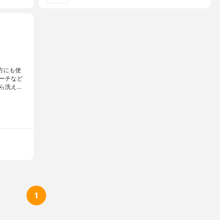
の方にも使
ーチなど
ら洗え…
1