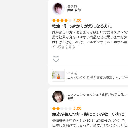
美容師
関西 吾郎
4.00
乾燥・引っ掛かりが気になる方に
艶が欲しい方・まとまりが欲しい方にオススメで
用で効果が分かりやすい商品だとは思いますが気
ければいけないのは、アルガンオイル・ホホバ種
イ…
続きを見る
50の恵
エイジングケア 髪と頭皮の養潤シャンプー
コスメコンシェルジュ / 化粧品検定＆化…
彩水
2.00
頭皮が傷んだ方・髪にコシが欲しい方に
植物成分を中心とした50種もの成分のおかげで
日差しを浴びてしまって、頭皮がジンジンした日