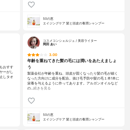
50の恵
エイジングケア 髪と頭皮の養潤シャンプー
コスメコンシェルジュ / 美容ライター
岡田 あい
3.00
年齢を重ねてきた髪の毛には潤いをあたえましょ
う
もおすす
ヤーがし
製薬会社が年齢を重ね、頭皮が固くなったり髪の毛が細く
止しタオ
なった方向けに成分を配合。抜け毛予防や髪の毛１本1本に
栄養を与えるように作ってあります。アルガンオイルなど
の…
続きを見る
50の恵
エイジングケア 髪と頭皮の養潤シャンプー