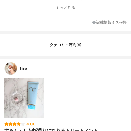
ベヘナミドプロピルジメチルアミン、ジメ
もっと見る
チコン、海水、アラリアエスクレンタエキ
ス、ワカメエキス、スクワラン、ブドウ種
子油、スクレロカリアビレア種子油、セロ
記載情報ミス報告
リ種子エキス、マカデミア種子油、コメエ
キス、シルト、ジラウロイルグルタミン酸
リシンNa、ツボクサエキス、ブドウつるエ
キス、イソステアロイル加水分解コラーゲ
クチコミ・評判(9)
ン、オウゴン根エキス、イタドリ根エキ
ス、ダイズ芽エキス、カンゾウ根エキス、
チャ葉エキス、ローズマリー葉エキス、カ
ミツレ花エキス、パルミチン酸エチルヘキ
hina
シル、イソステアリン酸ヘキシルデシル、
プロパンジオール、オレイルアルコール、
ジネオペンタン酸メチルペンタンジオー
ル、ダイマージリノール酸ジ(イソステアリ
ル/フィトステリル)、グリコシルトレハロー
ス、ステアリルアルコール、(PEG-40/PPG
-8メチルアミノプロピル/ヒドロプロピルジ
メチコン)コポリマー、DPG、加水分解水添
デンプン、クエン酸、ヒドロキシエチルセ
ルロース、アミノプロピルジメチコン、ア
4.00
モジメチコン、PEG-200水添ヒマシ油、デ
するんとした指通りになれるトリートメント
キストリン、クエン酸Na、トリ(カプリル