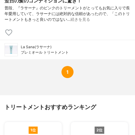
翌日の髪のコンディションに驚き！
普段、『ラサーナ』のピンクのトリーメントがとってもお気に入りで長
年愛用していて、ラサーナには絶対的な信頼があったので、「このトリ
ートメントもきっと良いのではない…
続きを見る
La Sana(ラサーナ)
プレミオール トリートメント
1
トリートメントおすすめランキング
1位
2位