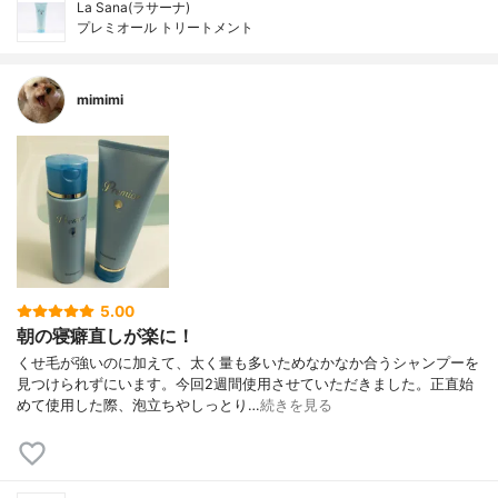
La Sana(ラサーナ)
プレミオール トリートメント
mimimi
5.00
朝の寝癖直しが楽に！
くせ毛が強いのに加えて、太く量も多いためなかなか合うシャンプーを
見つけられずにいます。今回2週間使用させていただきました。正直始
めて使用した際、泡立ちやしっとり…
続きを見る