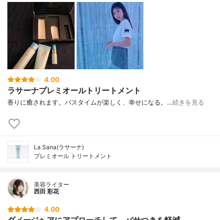
4.00
ラサーナプレミオールトリートメント
香りに癒されます。バスタイムが楽しく、幸せになる。…
続きを見る
La Sana(ラサーナ)
プレミオール トリートメント
美容ライター
西田 彩花
4.00