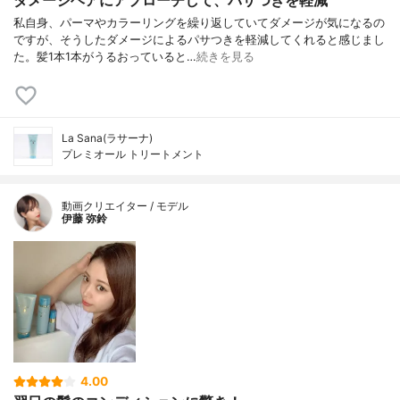
ダメージヘアにアプローチして、パサつきを軽減
私自身、パーマやカラーリングを繰り返していてダメージが気になるの
ですが、そうしたダメージによるパサつきを軽減してくれると感じまし
た。髪1本1本がうるおっていると…
続きを見る
La Sana(ラサーナ)
プレミオール トリートメント
動画クリエイター / モデル
伊藤 弥鈴
4.00