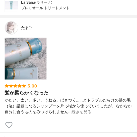
La Sana(ラサーナ)
プレミオール トリートメント
たまご
5.00
髪が柔らかくなった
かたい、太い、多い、うねる、ぱさつく……とトラブルだらけの髪の毛
（泣）話題になるシャンプーを片っ端から使っていましたが、なかなか
自分に合うものをみつけられません…
続きを見る