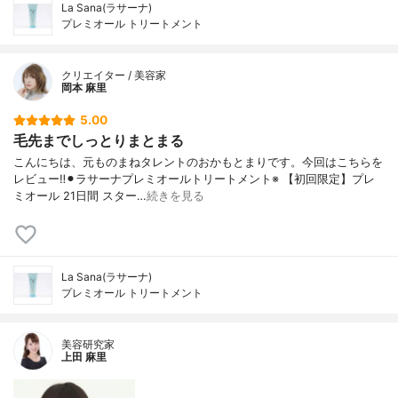
La Sana(ラサーナ)
プレミオール トリートメント
クリエイター / 美容家
岡本 麻里
5.00
毛先までしっとりまとまる
こんにちは、元ものまねタレントのおかもとまりです。今回はこちらを
レビュー‼︎⚫︎ラサーナプレミオールトリートメント※ 【初回限定】プレ
ミオール 21日間 スター…
続きを見る
La Sana(ラサーナ)
プレミオール トリートメント
美容研究家
上田 麻里