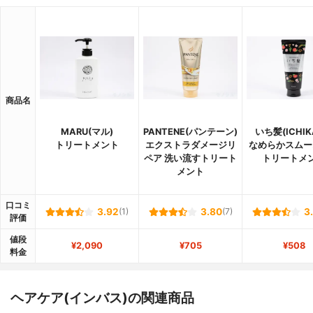
商品名
MARU(マル)
PANTENE(パンテーン)
いち髪(ICHIK
トリートメント
エクストラダメージリ
なめらかスムー
ペア 洗い流すトリート
トリートメ
メント
口コミ
3.92
(1)
3.80
(7)
3
評価
値段
¥2,090
¥705
¥508
料金
ヘアケア(インバス)の関連商品