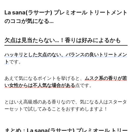
La sana(ラサーナ) プレミオール トリートメント
のココが気になる…
欠点は見当たらない…！香りは好みによるかも
ハッキリとした欠点のない、バランスの良いトリートメン
ト
です。
あえて気になるポイントを挙げると、
ムスク系の香りが若
い女性からは不人気な場合がある
点です。
とはいえ高級感のある香りなので、気になる人はスタータ
ーセットで試してみることをおすすめしますよ！
まとめ：La sana(ラサーナ) プレミオール トリー