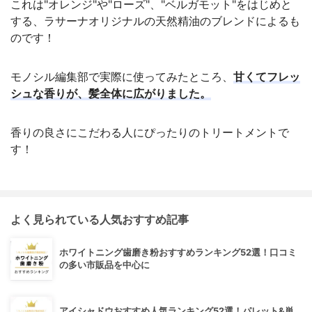
これは"オレンジ"や"ローズ"、"ベルガモット"をはじめと
する、ラサーナオリジナルの天然精油のブレンドによるも
のです！
モノシル編集部で実際に使ってみたところ、
甘くてフレッ
シュな香りが、髪全体に広がりました。
香りの良さにこだわる人にぴったりのトリートメントで
す！
よく見られている人気おすすめ記事
ホワイトニング歯磨き粉おすすめランキング52選！口コミ
の多い市販品を中心に
アイシャドウおすすめ人気ランキング52選！パレット&単