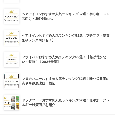
ヘアアイロンおすすめ人気ランキング52選！初心者・メン
ズ向け・海外対応も♪
ヘアオイルおすすめ人気ランキング52選【プチプラ・髪質
別やメンズ向けも！】
フライパンおすすめ人気ランキング52選！【焦げ付かな
い・長持ち！2026最新】
マヌカハニーおすすめ人気ランキング52選！味や栄養価の
高さを徹底比較・検証
ドッグフードおすすめ人気ランキング52選！無添加・アレ
ルギー対策商品を紹介