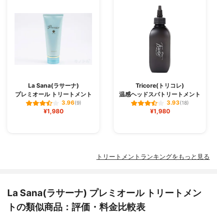
La Sana(ラサーナ)
Tricore(トリコレ)
プレミオール トリートメント
温感ヘッドスパトリートメント
3.96
3.93
(9)
(18)
¥1,980
¥1,980
トリートメントランキングをもっと見る
La Sana(ラサーナ) プレミオール トリートメン
トの類似商品：評価・料金比較表