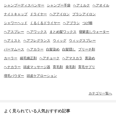
シャンプーディスペンサー
シャンプー手袋
ヘアミルク
ヘアオイル
ナイトキャップ
ドライヤー
ヘアアイロン
ブラシアイロン
シャワーヘッド
くるくるドライヤー
ヘアブラシ
つげ櫛
ヘアスプレー
ヘアワックス
まとめ髪ワックス
寝癖直しウォーター
ヘアミスト
ヘアフレグランス
ウィッグ
ウィッグスプレー
パーマムース
ヘアカラー
白髪染め
白髪隠し
ブリーチ剤
カーラー
縮毛矯正剤
ヘアチョーク
ヘアマスカラ
黒染め
ヘナカラー
頭皮マッサージ器
育毛剤
発毛剤
育毛サプリ
増毛パウダー
頭皮ケアローション
カテゴリ一覧へ
よく見られている人気おすすめ記事