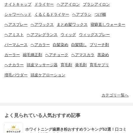
ナイトキャップ
ドライヤー
ヘアアイロン
ブラシアイロン
シャワーヘッド
くるくるドライヤー
ヘアブラシ
つげ櫛
ヘアスプレー
ヘアワックス
まとめ髪ワックス
寝癖直しウォーター
ヘアミスト
ヘアフレグランス
ウィッグ
ウィッグスプレー
パーマムース
ヘアカラー
白髪染め
白髪隠し
ブリーチ剤
カーラー
縮毛矯正剤
ヘアチョーク
ヘアマスカラ
黒染め
ヘナカラー
頭皮マッサージ器
育毛剤
発毛剤
育毛サプリ
増毛パウダー
頭皮ケアローション
カテゴリ一覧へ
よく見られている人気おすすめ記事
ホワイトニング歯磨き粉おすすめランキング52選！口コミ