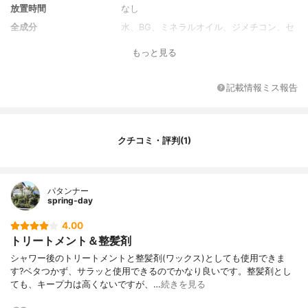
放置時間
なし
全成分
水、BG、ミネラルオイル、ジメチコン、セ
タノール、ステアリン酸グリセリル、PPG-
もっと見る
70グリセリル、ワセリン、ステアリルアル
コール、イソステアリン酸PEG-60グリセリ
ル、ポリクオタニウム-10、アロエベラ葉エ
記載情報ミス報告
キス、PG、エタノール、トコフェロール、
エチルパラベン、ブチルパラベン、メチル
パラベン、プロピルパラベン、香料
クチコミ・評判(1)
パタンナー
spring-day
4.00
トリートメント＆整髪剤
シャワー後のトリートメントと整髪剤(ワックス)としても使用できま
す?ベタつかず、サラッと使用できるのでかなり良いです。整髪剤とし
ても、キープ力は高くないですが、…
続きを見る