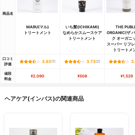
商品名
MARU(マル)
いち髪(ICHIKAMI)
THE PUBL
トリートメント
なめらかスムースケア
ORGANIC(ザ
トリートメント
ク オーガニッ
スーパー リフ
トリートメ
口コミ
3.92
(1)
3.73
(2)
3
評価
値段
¥2,090
¥508
¥1,529
料金
ヘアケア(インバス)の関連商品