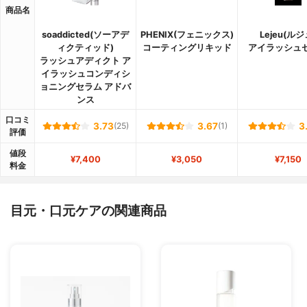
商品名
soaddicted(ソーアデ
PHENIX(フェニックス)
Lejeu(ルジ
ィクティッド)
コーティングリキッド
アイラッシュ
ラッシュアディクト ア
イラッシュコンディシ
ョニングセラム アドバ
ンス
口コミ
3.73
(25)
3.67
(1)
3
評価
値段
¥7,400
¥3,050
¥7,150
料金
目元・口元ケアの関連商品