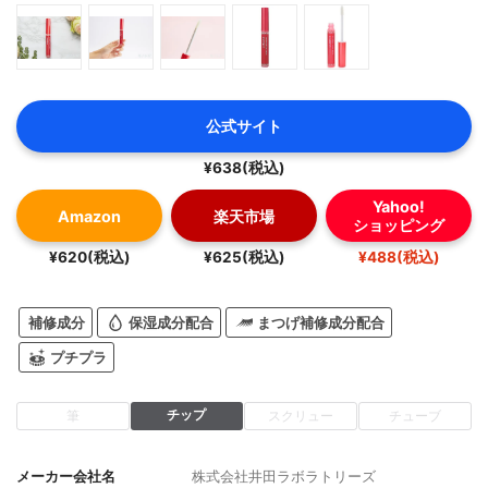
公式サイト
¥638(税込)
Yahoo!
Amazon
楽天市場
ショッピング
¥620(税込)
¥625(税込)
¥488(税込)
補修成分
保湿成分配合
まつげ補修成分配合
プチプラ
チップ
筆
スクリュー
チューブ
メーカー会社名
株式会社井田ラボラトリーズ