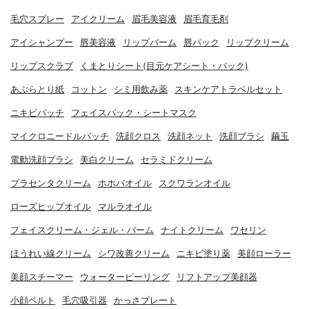
毛穴スプレー
アイクリーム
眉毛美容液
眉毛育毛剤
アイシャンプー
唇美容液
リップバーム
唇パック
リップクリーム
リップスクラブ
くまとりシート(目元ケアシート・パック)
あぶらとり紙
コットン
シミ用飲み薬
スキンケアトラベルセット
ニキビパッチ
フェイスパック・シートマスク
マイクロニードルパッチ
洗顔クロス
洗顔ネット
洗顔ブラシ
繭玉
電動洗顔ブラシ
美白クリーム
セラミドクリーム
プラセンタクリーム
ホホバオイル
スクワランオイル
ローズヒップオイル
マルラオイル
フェイスクリーム・ジェル・バーム
ナイトクリーム
ワセリン
ほうれい線クリーム
シワ改善クリーム
ニキビ塗り薬
美顔ローラー
美顔スチーマー
ウォーターピーリング
リフトアップ美顔器
小顔ベルト
毛穴吸引器
かっさプレート