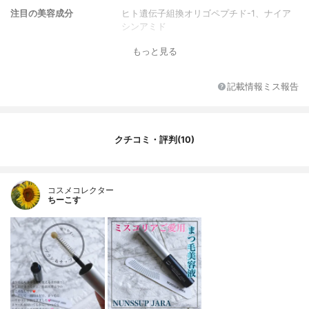
注目の美容成分
ヒト遺伝子組換オリゴペプチド-1、ナイア
シンアミド
もっと見る
記載情報ミス報告
クチコミ・評判(10)
コスメコレクター
ちーこす