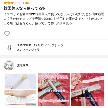
3.00
韓国美人なら使ってる✨
ミスコリアも愛用😳💖韓国美人で使ってない人はいないだとか🤔💖最近
よく見かけるまつげ美容液✨以前にも使用した事があるんですがコシが
出る感じはもちろん、使っていて伸…
続きを見る
NUNSSUP JARA(ヌンソップジャラ)
ヌンソップジャラ
珈琲豆♡