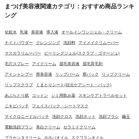
まつげ美容液関連カテゴリ：おすすめ商品ランキ
ング
化粧水
乳液
美容液
導入液
オールインワンジェル・クリーム
ナイトパウダー
クレンジング
洗顔料
アイメイクリムーバー
マスカラリムーバー
ピーリングジェル(スクラブ・ゴマージュ)
毛穴スプレー
アイクリーム
眉毛美容液
眉毛育毛剤
アイシャンプー
唇美容液
リップバーム
唇パック
リップクリーム
リップスクラブ
くまとりシート(目元ケアシート・パック)
あぶらとり紙
コットン
シミ用飲み薬
スキンケアトラベルセット
ニキビパッチ
フェイスパック・シートマスク
マイクロニードルパッチ
洗顔クロス
洗顔ネット
洗顔ブラシ
繭玉
電動洗顔ブラシ
美白クリーム
セラミドクリーム
プラセンタクリーム
ホホバオイル
スクワランオイル