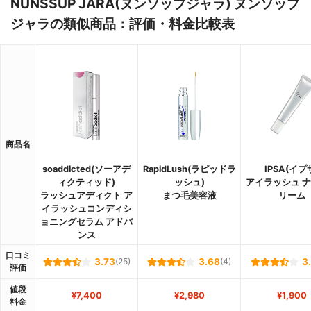
NUNSSUP JARA(ヌンソップジャラ) ヌンソップ
ジャラの類似商品：評価・料金比較表
商品名
soaddicted(ソーアデ
RapidLush(ラピッドラ
IPSA(イプ
ィクティッド)
ッシュ)
アイラッシュ 
ラッシュアディクト ア
まつ毛美容液
リーム
イラッシュコンディシ
ョニングセラム アドバ
ンス
口コミ
3.73
(25)
3.68
(4)
3
評価
値段
¥7,400
¥2,980
¥1,900
料金