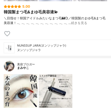
5.00
韓国製まつ毛&まゆ毛美容液💫
＼目指せ！韓国アイドルみたいなまつ毛🏰💞／韓国製のまゆ毛&まつ毛
美容液！‪𓂃‬ ‪𓂃‬ ‪𓂃‬ ‪𓂃‬ ‪𓂃‬ ‪𓂃‬ ‪𓂃‬ ‪𓂃‬ ‪𓂃‬ ‪𓂃‬ ‪𓂃‬ …
続きを見る
NUNSSUP JARA(ヌンソップジャラ)
ヌンソップジャラ
美容ブロガー
まみやこ