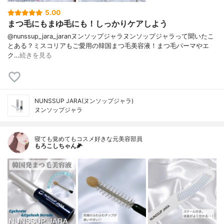
5.00
まつ毛にもまゆ毛にも！しっかりケアしよう
⁡⁡⁡@nunssup_jara_jaranヌンソップジャラ⁡⁡⁡ヌンソップジャラって聞いたこ
とある？ミスコリアもご愛用の韓国まつ毛美容液！⁡まつ毛パーマやエ
ク…
続きを見る
NUNSSUP JARA(ヌンソップジャラ)
ヌンソップジャラ
寝ても覚めてもコスメ好きな元美容部員
もろこしちゃん🌽