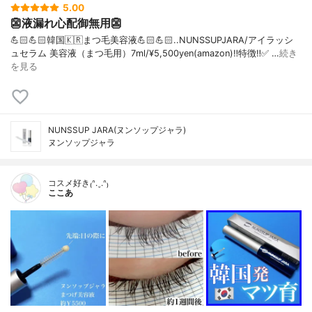
5.00
👺液漏れ心配御無用👺
💪🏻💪🏻韓国🇰🇷まつ毛美容液💪🏻💪🏻..NUNSSUPJARA/アイラッシ
ュセラム 美容液（まつ毛用）7ml/¥5,500yen(amazon)‼️特徴‼️✅ …
続き
を見る
NUNSSUP JARA(ヌンソップジャラ)
ヌンソップジャラ
コスメ好き₍ᐢ.ˬ.ᐢ₎
ここあ