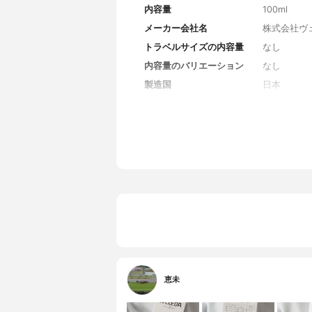
内容量
100ml
メーカー会社名
株式会社ヴ
トラベルサイズの内容量
なし
内容量のバリエーション
なし
製造国
日本
香り
みずみずし
対象年代
20代後半～
薬用成分
なし
全成分
水、グリセ
ムプルプレ
皮エキス、
リスチン酸
恵未