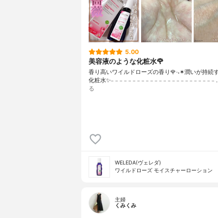
5.00
美容液のような化粧水🌹
香り高いワイルドローズの香り🌹·˖✶潤いが持続
化粧水✨𓐄 𓐄 𓐄 𓐄 𓐄 𓐄 𓐄 𓐄 𓐄 𓐄 𓐄 𓐄 𓐄 𓐄 𓐄 𓐄 𓐄 𓐄 𓐄 𓐄 𓐄 𓐄 𓐄 𓐄
る
WELEDA(ヴェレダ)
ワイルドローズ モイスチャーローション
主婦
くみくみ