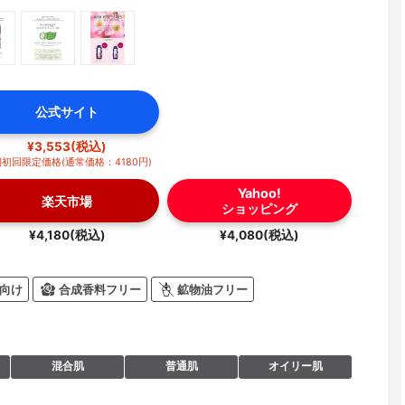
公式サイト
¥3,553(税込)
初回限定価格(通常価格：4180円)
Yahoo!
楽天市場
ショッピング
¥4,180(税込)
¥4,080(税込)
向け
合成香料フリー
鉱物油フリー
混合肌
普通肌
オイリー肌