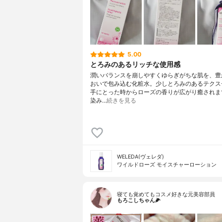
5.00
とろみのあるリッチな使用感
潤いバランスを崩しやすくゆらぎがちな肌を、豊
おいで包み込む化粧水。少しとろみのあるテクス
手にとった時からローズの香りが広がり癒されます
染み…
続きを見る
WELEDA(ヴェレダ)
ワイルドローズ モイスチャーローション
寝ても覚めてもコスメ好きな元美容部員
もろこしちゃん🌽