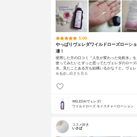
5.00
やっぱりヴェレダワイルドローズローショ
凄！
使用した方の口コミ『人生が変わった化粧水』を
使ってみたいとずっと思ってたヴェレダのローズ
水。見たことある方も結構いるかな？と。ヴェレ
ルもか…
続きを見る
WELEDA(ヴェレダ)
ワイルドローズ モイスチャーローション
コスメ好き
いさぱ