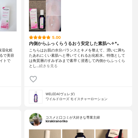
5.00
内側からふっくらうるおう安定した素肌へ✧*｡
保湿化粧
こちらはお肌の水分バランスとキメを整えて、潤いに満ち
るで美容
たあれにくい素肌へと導いてくれるお化粧水。特徴として
イトで
は角質層のすみずみまで素早く浸透して内側からふっくら
とし…
続きを見る
WELEDA(ヴェレダ)
ワイルドローズ モイスチャーローション
コスメと口コミが大好きな専業主婦
kirakiranoriko