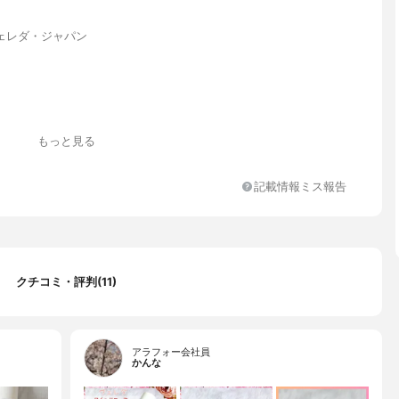
ェレダ・ジャパン
いローズの香り
もっと見る
40代前半
記載情報ミス報告
リン、トレハロース、エタノール、モスカータバラ葉エキス、セダ
ウムエキス、サンシキスミレエキス、香料、セイヨウシロヤナギ樹
シロキクラゲ多糖体、クエン酸、クエン酸Ｎａ、アニス酸Ｎａ、ミ
ポリグリセリル－１０
クチコミ・評判(11)
アラフォー会社員
かんな