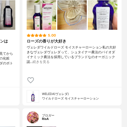
5.00
ンは
ローズの香りが大好き
ヴェレダワイルドローズ モイスチャーローション私の大好
きなヴェレダヴェレダって、シュタイナー農法のバイオダ
見てから
イナミック農法を採用しているブランドなのオーガニック
の化粧
認…
続きを見る
ダのボト
WELEDA(ヴェレダ)
ワイルドローズ モイスチャーローション
ブロガー
RisA