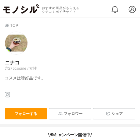
おすすめ商品がもらえる
クチコミポイ活サイト
TOP
ニナコ
@275cosme / 女性
コスメは嗜好品です。
フォローする
フォロワー
シェア
\🎁キャンペーン開催中/