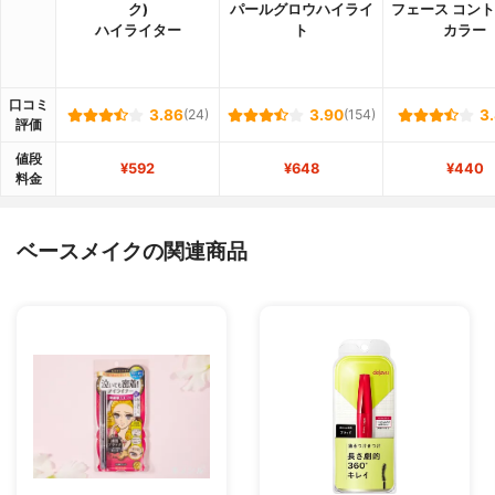
ク)
パールグロウハイライ
フェース コン
ハイライター
ト
カラー
口コミ
3.86
(24)
3.90
(154)
3
評価
値段
¥592
¥648
¥440
料金
ベースメイクの関連商品