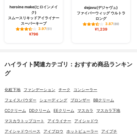
heroine make(ヒロインメイ
dejavu(デジャヴュ)
ク)
ファイバーウィッグ ウルトラ
スムースリキッドアイライナー
ロング
スーパーキープ
3.87
(89)
3.97
(51)
¥1,239
¥796
ハイライト関連カテゴリ：おすすめ商品ランキン
グ
化粧下地
ファンデーション
チーク
コンシーラー
フェイスパウダー
シェーディング
ブロンザー
BBクリーム
CCクリーム
DDクリーム
EEクリーム
マスカラ
マスカラ下地
マスカラトップコート
アイライナー
アイシャドウ
アイシャドウベース
アイブロウ
ホットビューラー
アイプチ