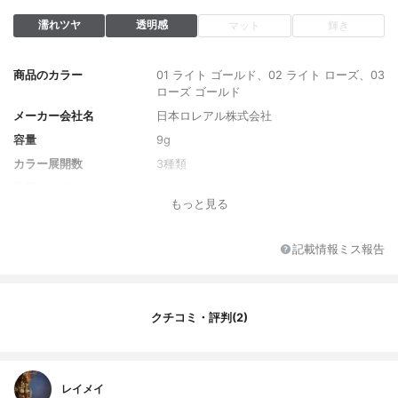
濡れツヤ
透明感
マット
輝き
商品のカラー
01 ライト ゴールド、02 ライト ローズ、03
ローズ ゴールド
メーカー会社名
日本ロレアル株式会社
容量
9g
カラー展開数
3種類
人気のカラー
02 ライト ローズ
もっと見る
単色or多色
単色
注目の美容成分
リンゴ酸ジイソステアリル
記載情報ミス報告
クチコミ・評判(2)
レイメイ