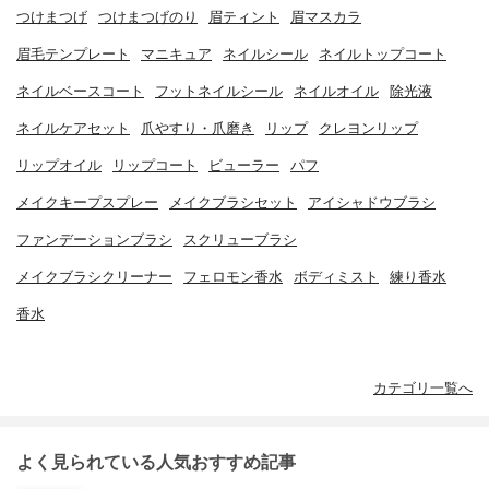
つけまつげ
つけまつげのり
眉ティント
眉マスカラ
眉毛テンプレート
マニキュア
ネイルシール
ネイルトップコート
ネイルベースコート
フットネイルシール
ネイルオイル
除光液
ネイルケアセット
爪やすり・爪磨き
リップ
クレヨンリップ
リップオイル
リップコート
ビューラー
パフ
メイクキープスプレー
メイクブラシセット
アイシャドウブラシ
ファンデーションブラシ
スクリューブラシ
メイクブラシクリーナー
フェロモン香水
ボディミスト
練り香水
香水
カテゴリ一覧へ
よく見られている人気おすすめ記事