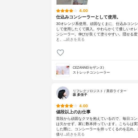
4.00
仕込みコンシーラーとして使用。
30オレンジ系使用。頑固なくまに、仕込みコン
して使用したくて購入。やわらかくて優しいオレ
ンシーラー。伸びが良くて塗りやすい。隠せる度
と、…
続きを見る
CEZANNE(セザンヌ)
ストレッチコンシーラー
リフレクソロジスト / 美容ライター
坂 多佳子
4.00
値段以上のお仕事
普段から頑固なクマを抱えているので、毎日コン
は欠かせず、家に数本持っています。こちらは実
した際に、コンシーラーを持ってくるのを忘れ、
借り…
続きを見る