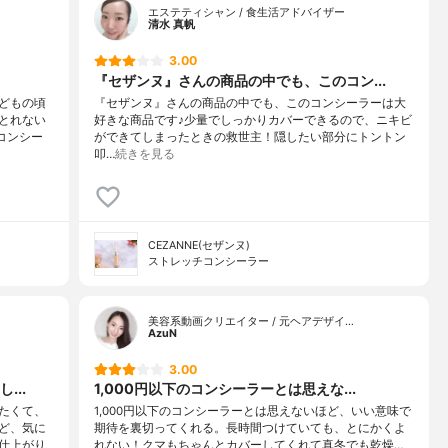
エステティシャン / 食生活アドバイザー
清水 真帆
3.00
『セザンヌ』さんの商品の中でも、このコン...
どもの頃
『セザンヌ』さんの商品の中でも、このコンシーラーは大
とれない
好きな商品です♪少量でしっかりカバーできるので、ニキビ
コンシー
ができてしまったときの救世主！隠したい部分にトントン
叩…
続きを見る
CEZANNE(セザンヌ)
ストレッチコンシーラー
美容系動画クリエイター / 元ヘアデザイ…
AzuN
3.00
...
1,000円以下のコンシーラーとは思えな...
たくて、
1,000円以下のコンシーラーとは思えないほど、いい意味で
ど、気に
期待を裏切ってくれる。長時間つけていても、とにかくよ
仕上がり
れない！クマもちゃんとカバーしてくれて真冬でも乾燥…