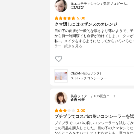
元エステティシャン / 美容ブロガー /…
はぴはぴ
5.00
クマ隠しにはセザンヌのオレンジ
目の下の皮膚が一般的な厚さより薄いようで、子
から何十時間寝ても血管が透けてしまい、クマが
私…。メイクをするようになってからいろいろな
ラー…
続きを見る
CEZANNE(セザンヌ)
ストレッチコンシーラー
美容ライター / TCS認定コーチ
倉吉 伶奈
3.00
プチプラでコスパの良いコンシーラーを試し
プチプラでコスパの良いコンシーラーを試してみ
この商品を購入しました。目の下のクマやシミな
なるところをカバーしてくれながらも、薄づきに