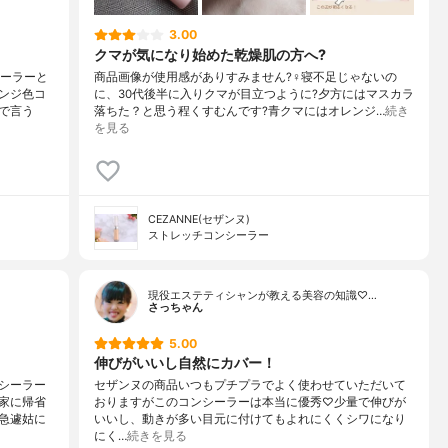
3.00
クマが気になり始めた乾燥肌の方へ?
シーラーと
商品画像が使用感がありすみません?‍♀️寝不足じゃないの
ンジ色コ
に、30代後半に入りクマが目立つように?夕方にはマスカラ
で言う
落ちた？と思う程くすむんです?青クマにはオレンジ…
続き
を見る
CEZANNE(セザンヌ)
ストレッチコンシーラー
現役エステティシャンが教える美容の知識♡…
さっちゃん
5.00
伸びがいいし自然にカバー！
シーラー
セザンヌの商品いつもプチプラでよく使わせていただいて
家に帰省
おりますがこのコンシーラーは本当に優秀♡少量で伸びが
急遽姑に
いいし、動きが多い目元に付けてもよれにくくシワになり
にく…
続きを見る