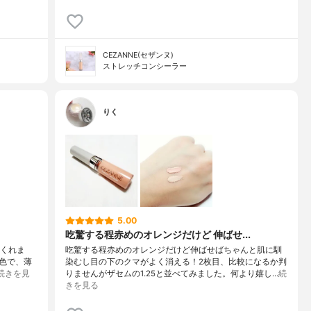
CEZANNE(セザンヌ)
ストレッチコンシーラー
りく
5.00
吃驚する程赤めのオレンジだけど 伸ばせ...
てくれま
吃驚する程赤めのオレンジだけど伸ばせばちゃんと肌に馴
色で、薄
染むし目の下のクマがよく消える！2枚目、比較になるか判
続きを見
りませんがザセムの1.25と並べてみました。何より嬉し…
続
きを見る