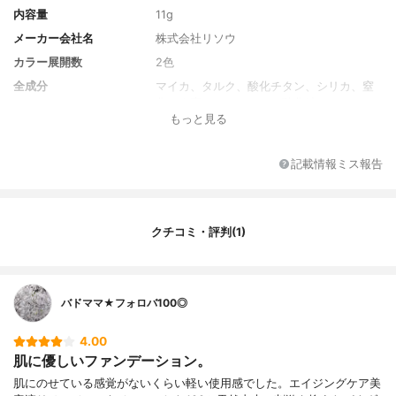
内容量
11g
メーカー会社名
株式会社リソウ
カラー展開数
2色
全成分
マイカ、タルク、酸化チタン、シリカ、窒
化ホウ素、ジメチコン、酸化鉄、トリエチ
もっと見る
ルヘキサノイン、エチルへキサン酸セチ
ル、酸化亜鉛、ヘキサ（ヒドロキシステア
リン酸/ステアリン酸/ロジン酸）ジペンタエ
記載情報ミス報告
リスリチル、リンゴ酸ジイソステアリル、
メチコン、水酸化Al、BG、ステアリン酸、
水、カプリル酸グリセリル、ホホバ種子
油、カワラヨモギ花エキス、チョウジエキ
クチコミ・評判(1)
ス、グリセリン、アスコルビン酸、リゾプ
ス/コメ発酵エキス液、グルコシルヘスぺリ
ジン、カンゾウ根エキス
バドママ★フォロバ100◎
4.00
肌に優しいファンデーション。
肌にのせている感覚がないくらい軽い使用感でした。エイジングケア美