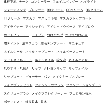
化粧下地
チーク
コンシーラー
フェイスパウダー
ハイライト
シェーディング
ブロンザー
BBクリーム
CCクリーム
DDクリーム
EEクリーム
マスカラ
マスカラ下地
マスカラトップコート
アイライナー
アイシャドウ
アイシャドウベース
アイブロウ
ホットビューラー
アイプチ
つけまつげ
つけまつげのり
眉ティント
眉マスカラ
眉毛テンプレート
マニキュア
ネイルシール
ネイルトップコート
ネイルベースコート
フットネイルシール
ネイルオイル
除光液
ネイルケアセット
爪やすり・爪磨き
リップ
クレヨンリップ
リップオイル
リップコート
ビューラー
パフ
メイクキープスプレー
メイクブラシセット
アイシャドウブラシ
ファンデーションブラシ
スクリューブラシ
メイクブラシクリーナー
フェロモン香水
ボディミスト
練り香水
香水