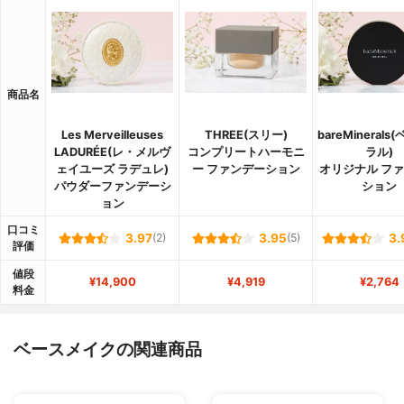
商品名
Les Merveilleuses
THREE(スリー)
bareMineral
LADURÉE(レ・メルヴ
コンプリートハーモニ
ラル)
ェイユーズ ラデュレ)
ー ファンデーション
オリジナル フ
パウダーファンデーシ
ション
ョン
口コミ
3.97
(2)
3.95
(5)
3.
評価
値段
¥14,900
¥4,919
¥2,764
料金
ベースメイクの関連商品