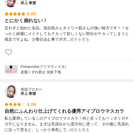
井上 希望
5.00
とにかく崩れない！
言わずと知れた名品。混合肌さんオイリー肌さんの強い味方です！！せ
っかく綺麗にメイクしてもテカって欲しくない部分がテカってしまうと
残念ですよね。少量仕込む事で夕方…
続きを見る
Primavista(プリマヴィスタ)
皮脂くずれ防止 化粧下地
美容ブロガー
井上 希望
4.00
自然にふんわり仕上げてくれる優秀アイブロウマスカラ
私も愛用しているこのアイブロウマスカラ！何と言ってもベッタリガチ
ガチになりません。まずは毛流れから逆方向に塗って、その後に毛流れ
に沿って塗ると、しっかり発色して…
続きを見る