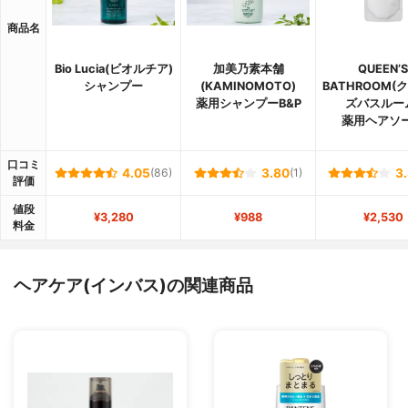
商品名
Bio Lucia(ビオルチア)
加美乃素本舗
QUEEN’S
シャンプー
(KAMINOMOTO)
BATHROOM(
薬用シャンプーB&P
ズバスルー
薬用ヘアソ
口コミ
4.05
(86)
3.80
(1)
3
評価
値段
¥3,280
¥988
¥2,530
料金
ヘアケア(インバス)の関連商品