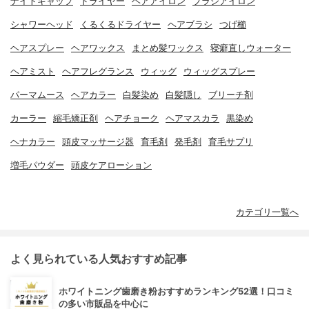
ナイトキャップ
ドライヤー
ヘアアイロン
ブラシアイロン
シャワーヘッド
くるくるドライヤー
ヘアブラシ
つげ櫛
ヘアスプレー
ヘアワックス
まとめ髪ワックス
寝癖直しウォーター
ヘアミスト
ヘアフレグランス
ウィッグ
ウィッグスプレー
パーマムース
ヘアカラー
白髪染め
白髪隠し
ブリーチ剤
カーラー
縮毛矯正剤
ヘアチョーク
ヘアマスカラ
黒染め
ヘナカラー
頭皮マッサージ器
育毛剤
発毛剤
育毛サプリ
増毛パウダー
頭皮ケアローション
カテゴリ一覧へ
よく見られている人気おすすめ記事
ホワイトニング歯磨き粉おすすめランキング52選！口コミ
の多い市販品を中心に