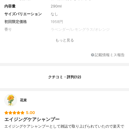
内容量
290ml
サイズバリエーション
なし
初回限定価格
1958円
香り
ラベンダー/レモングラス/オレンジ
全成分
水、ココイルグルタミン酸TEA、コカミドD
もっと見る
EA、ラウロイルメチルアラニンNa、グリセ
リン、ツバキ種子油、シャクヤク根エキ
ス、シトルスジャバラ果皮エキス、加水分
記載情報ミス報告
解アメリカブドウ果皮エキス、アシタバ葉/
茎エキス、加水分解ダイズエキス、マコン
ブエキス、ゴレンシ葉エキス、シゾサッカ
ロミセスポンベエキス、コウヤマキ枝/葉エ
クチコミ・評判(12)
キス、ノリウツギ果実/花エキス、ローマカ
ミツレ花エキス、メアカンキンバイカルス
エキス、デキストラン、レモン果実エキ
ス、スギナエキス、ホップ花エキス、セイ
花束
ヨウアカマツ球果エキス、ローズマリー葉
エキス、乳酸球菌培養溶解質、ユズ果実エ
5.00
キス、アカツメクサ花エキス、ポリクオタ
エイジングケアシャンプー
ニウム-10、フェノキシエタノール、デシル
グルコシド、グリコシルトレハロース、安
エイジングケアシャンプーとして雑誌で取り上げられていたので楽天で