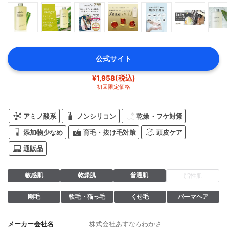
公式サイト
¥1,958(税込)
初回限定価格
アミノ酸系
ノンシリコン
乾燥・フケ対策
添加物少なめ
育毛・抜け毛対策
頭皮ケア
通販品
敏感肌
乾燥肌
普通肌
脂性肌
剛毛
軟毛・猫っ毛
くせ毛
パーマヘア
メーカー会社名
株式会社あすなろわかさ