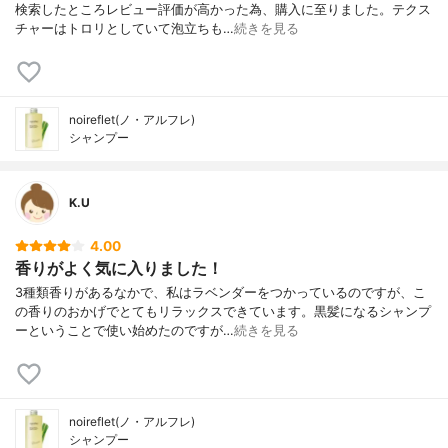
息香酸Na、アセチルテトラペプチド-3、加
検索したところレビュー評価が高かった為、購入に至りました。テクス
水分解水添デンプン、BG、クエン酸、デキ
チャーはトロリとしていて泡立ちも…
続きを見る
ストリン、エタノール、カジメエキス、
（ラベンダー油、レモングラス油、オレン
ジ果皮油いずれか）
noireflet(ノ・アルフレ)
シャンプー
K.U
4.00
香りがよく気に入りました！
3種類香りがあるなかで、私はラベンダーをつかっているのですが、こ
の香りのおかげでとてもリラックスできています。黒髪になるシャンプ
ーということで使い始めたのですが…
続きを見る
noireflet(ノ・アルフレ)
シャンプー