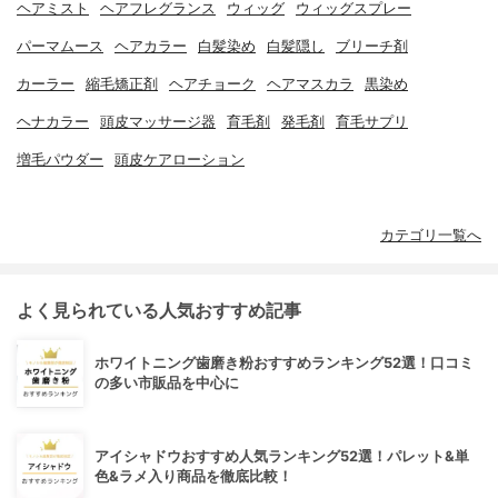
ヘアミスト
ヘアフレグランス
ウィッグ
ウィッグスプレー
パーマムース
ヘアカラー
白髪染め
白髪隠し
ブリーチ剤
カーラー
縮毛矯正剤
ヘアチョーク
ヘアマスカラ
黒染め
ヘナカラー
頭皮マッサージ器
育毛剤
発毛剤
育毛サプリ
増毛パウダー
頭皮ケアローション
カテゴリ一覧へ
よく見られている人気おすすめ記事
ホワイトニング歯磨き粉おすすめランキング52選！口コミ
の多い市販品を中心に
アイシャドウおすすめ人気ランキング52選！パレット&単
色&ラメ入り商品を徹底比較！