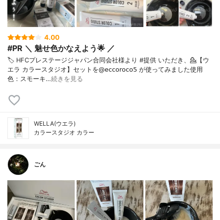
4.00
#PR ＼ 魅せ色かなえよう🌟 ／
🏷️ HFCプレステージジャパン合同会社様より #提供 いただき、⁡💁【ウ
エラ カラースタジオ】セットを@𝖾𝖼𝖼𝗈𝗋𝗈𝖼𝗈𝟧 が使ってみました⁡使用
色：スモーキ…
続きを見る
WELLA(ウエラ)
カラースタジオ カラー
ごん