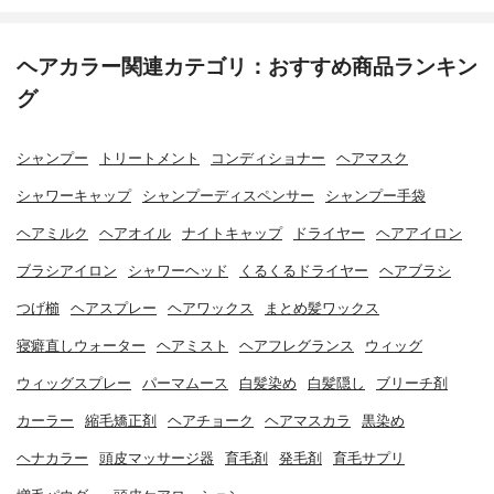
ヘアカラー関連カテゴリ：おすすめ商品ランキン
グ
シャンプー
トリートメント
コンディショナー
ヘアマスク
シャワーキャップ
シャンプーディスペンサー
シャンプー手袋
ヘアミルク
ヘアオイル
ナイトキャップ
ドライヤー
ヘアアイロン
ブラシアイロン
シャワーヘッド
くるくるドライヤー
ヘアブラシ
つげ櫛
ヘアスプレー
ヘアワックス
まとめ髪ワックス
寝癖直しウォーター
ヘアミスト
ヘアフレグランス
ウィッグ
ウィッグスプレー
パーマムース
白髪染め
白髪隠し
ブリーチ剤
カーラー
縮毛矯正剤
ヘアチョーク
ヘアマスカラ
黒染め
ヘナカラー
頭皮マッサージ器
育毛剤
発毛剤
育毛サプリ