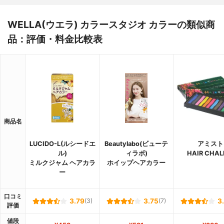
WELLA(ウエラ) カラースタジオ カラーの類似商
品：評価・料金比較表
商品名
LUCIDO-L(ルシードエ
Beautylabo(ビューテ
アミスト
ル)
ィラボ)
HAIR CHAL
ミルクジャム ヘアカラ
ホイップヘアカラー
ー
口コミ
3.79
(3)
3.75
(7)
3
評価
値段