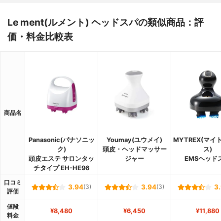
Le ment(ルメント) ヘッドスパの類似商品：評
価・料金比較表
商品名
Panasonic(パナソニッ
Youmay(ユウメイ)
MYTREX(マイ
ク)
頭皮・ヘッドマッサー
ス)
頭皮エステ サロンタッ
ジャー
EMSヘッド
チタイプ EH-HE96
口コミ
3.94
(3)
3.94
(3)
3
評価
値段
¥8,480
¥6,450
¥11,880
料金