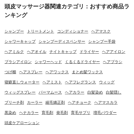
頭皮マッサージ器関連カテゴリ：おすすめ商品ラ
ンキング
シャンプー
トリートメント
コンディショナー
ヘアマスク
シャワーキャップ
シャンプーディスペンサー
シャンプー手袋
ヘアミルク
ヘアオイル
ナイトキャップ
ドライヤー
ヘアアイロン
ブラシアイロン
シャワーヘッド
くるくるドライヤー
ヘアブラシ
つげ櫛
ヘアスプレー
ヘアワックス
まとめ髪ワックス
寝癖直しウォーター
ヘアミスト
ヘアフレグランス
ウィッグ
ウィッグスプレー
パーマムース
ヘアカラー
白髪染め
白髪隠し
ブリーチ剤
カーラー
縮毛矯正剤
ヘアチョーク
ヘアマスカラ
黒染め
ヘナカラー
育毛剤
発毛剤
育毛サプリ
増毛パウダー
頭皮ケアローション