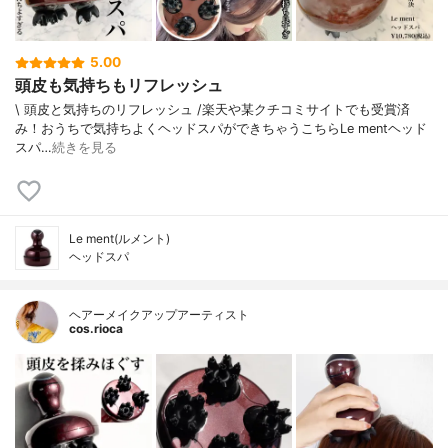
5.00
頭皮も気持ちもリフレッシュ
\ 頭皮と気持ちのリフレッシュ /⁡楽天や某クチコミサイトでも受賞済
み！⁡⁡おうちで気持ちよくヘッドスパができちゃうこちら⁡⁡⁡Le mentヘッド
スパ⁡⁡⁡⁡…
続きを見る
Le ment(ルメント)
ヘッドスパ
ヘアーメイクアップアーティスト
cos.rioca