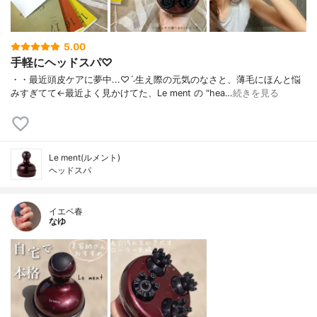
5.00
手軽にヘッドスパ♡
・ ・ 最近頭皮ケアに夢中...♡ˊ˗ 生え際の元気のなさと、薄毛に ほんと悩
みすぎてて← 最近よく見かけてた、 Le ment の "hea…
続きを見る
Le ment(ルメント)
ヘッドスパ
イエベ春
なゆ