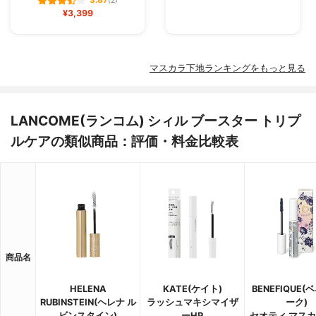
3.87
(2)
¥3,399
マスカラ下地ランキングをもっと見る
LANCOME(ランコム) シィル ブースター トリプ
ルケアの類似商品：評価・料金比較表
商品名
HELENA
KATE(ケイト)
BENEFIQUE(
RUBINSTEIN(ヘレナ ル
ラッシュマキシマイザ
ーク)
ビンスタイン)
ーHP
セオティ マス