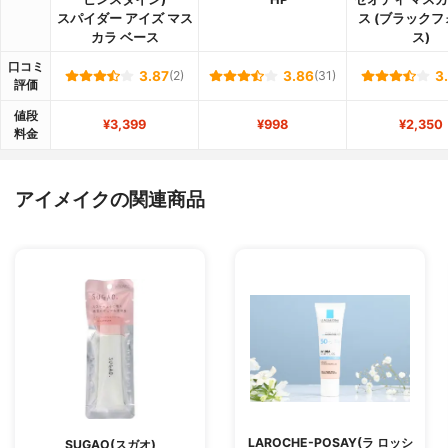
スパイダー アイズ マス
ス (ブラック
カラ ベース
ス)
口コミ
3.87
(2)
3.86
(31)
3
評価
値段
¥3,399
¥998
¥2,350
料金
アイメイクの関連商品
LAROCHE-POSAY(ラ ロッシ
SUGAO(スガオ)