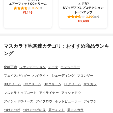
ュ ポゼ)
エアーフィットCCクリーム
UVイデア XL プロテクション
3.77
(7)
トーンアップ
¥1,146
3.90
(187)
¥3,400
マスカラ下地関連カテゴリ：おすすめ商品ランキ
ング
化粧下地
ファンデーション
チーク
コンシーラー
フェイスパウダー
ハイライト
シェーディング
ブロンザー
BBクリーム
CCクリーム
DDクリーム
EEクリーム
マスカラ
マスカラトップコート
アイライナー
アイシャドウ
アイシャドウベース
アイブロウ
ホットビューラー
アイプチ
つけまつげ
つけまつげのり
眉ティント
眉マスカラ