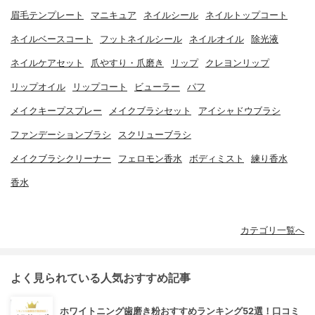
眉毛テンプレート
マニキュア
ネイルシール
ネイルトップコート
ネイルベースコート
フットネイルシール
ネイルオイル
除光液
ネイルケアセット
爪やすり・爪磨き
リップ
クレヨンリップ
リップオイル
リップコート
ビューラー
パフ
メイクキープスプレー
メイクブラシセット
アイシャドウブラシ
ファンデーションブラシ
スクリューブラシ
メイクブラシクリーナー
フェロモン香水
ボディミスト
練り香水
香水
カテゴリ一覧へ
よく見られている人気おすすめ記事
ホワイトニング歯磨き粉おすすめランキング52選！口コミ