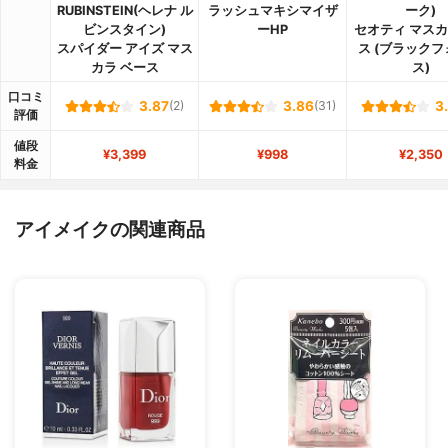
RUBINSTEIN(ヘレナ ル
ラッシュマキシマイザ
ーク)
ビンスタイン)
ーHP
セオティ マス
スパイダー アイズ マス
ス (ブラック
カラ ベース
ス)
口コミ
3.87
(2)
3.86
(31)
3
評価
値段
¥3,399
¥998
¥2,350
料金
アイメイクの関連商品