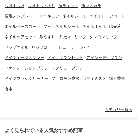
つけまつげ
つけまつげのり
眉ティント
眉マスカラ
眉毛テンプレート
マニキュア
ネイルシール
ネイルトップコート
ネイルベースコート
フットネイルシール
ネイルオイル
除光液
ネイルケアセット
爪やすり・爪磨き
リップ
クレヨンリップ
リップオイル
リップコート
ビューラー
パフ
メイクキープスプレー
メイクブラシセット
アイシャドウブラシ
ファンデーションブラシ
スクリューブラシ
メイクブラシクリーナー
フェロモン香水
ボディミスト
練り香水
香水
カテゴリ一覧へ
よく見られている人気おすすめ記事