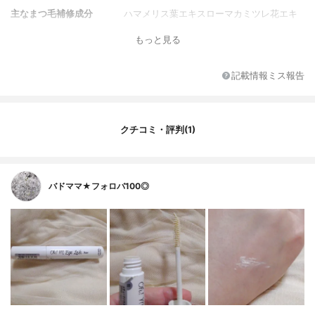
主なまつ毛補修成分
ハマメリス葉エキスローマカミツレ花エキ
ス
もっと見る
記載情報ミス報告
クチコミ・評判(1)
バドママ★フォロバ100◎