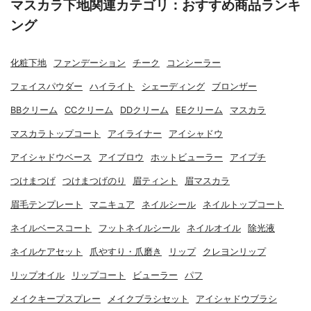
マスカラ下地関連カテゴリ：おすすめ商品ランキ
ング
化粧下地
ファンデーション
チーク
コンシーラー
フェイスパウダー
ハイライト
シェーディング
ブロンザー
BBクリーム
CCクリーム
DDクリーム
EEクリーム
マスカラ
マスカラトップコート
アイライナー
アイシャドウ
アイシャドウベース
アイブロウ
ホットビューラー
アイプチ
つけまつげ
つけまつげのり
眉ティント
眉マスカラ
眉毛テンプレート
マニキュア
ネイルシール
ネイルトップコート
ネイルベースコート
フットネイルシール
ネイルオイル
除光液
ネイルケアセット
爪やすり・爪磨き
リップ
クレヨンリップ
リップオイル
リップコート
ビューラー
パフ
メイクキープスプレー
メイクブラシセット
アイシャドウブラシ