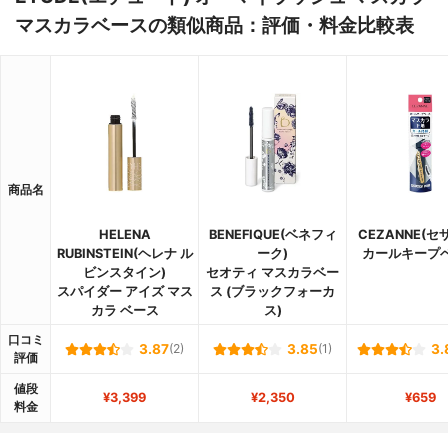
マスカラベースの類似商品：評価・料金比較表
商品名
HELENA
BENEFIQUE(ベネフィ
CEZANNE(セ
RUBINSTEIN(ヘレナ ル
ーク)
カールキープ
ビンスタイン)
セオティ マスカラベー
スパイダー アイズ マス
ス (ブラックフォーカ
カラ ベース
ス)
口コミ
3.87
(2)
3.85
(1)
3.
評価
値段
¥3,399
¥2,350
¥659
料金