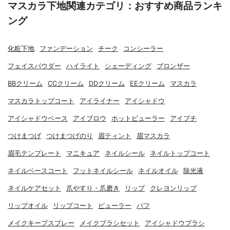
マスカラ下地関連カテゴリ：おすすめ商品ランキ
ング
化粧下地
ファンデーション
チーク
コンシーラー
フェイスパウダー
ハイライト
シェーディング
ブロンザー
BBクリーム
CCクリーム
DDクリーム
EEクリーム
マスカラ
マスカラトップコート
アイライナー
アイシャドウ
アイシャドウベース
アイブロウ
ホットビューラー
アイプチ
つけまつげ
つけまつげのり
眉ティント
眉マスカラ
眉毛テンプレート
マニキュア
ネイルシール
ネイルトップコート
ネイルベースコート
フットネイルシール
ネイルオイル
除光液
ネイルケアセット
爪やすり・爪磨き
リップ
クレヨンリップ
リップオイル
リップコート
ビューラー
パフ
メイクキープスプレー
メイクブラシセット
アイシャドウブラシ