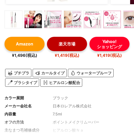
Yahoo!
Amazon
楽天市場
ショッピング
¥1,496(税込)
¥1,419(税込)
¥1,419(税込)
プチプラ
カールタイプ
ウォータープルーフ
ブラシタイプ
ヒアルロン酸配合
カラー展開
ブラック
メーカー会社名
日本ロレアル株式会社
内容量
7.5ml
オフの方法
ポイントメイクリムーバー
主なまつ毛補修成分
ヒアルロン酸Ｎａ