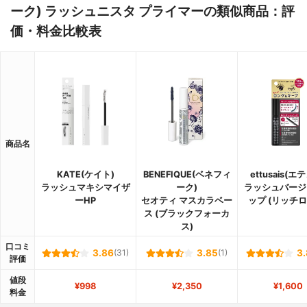
ーク) ラッシュニスタ プライマーの類似商品：評
価・料金比較表
商品名
KATE(ケイト)
BENEFIQUE(ベネフィ
ettusais(エ
ラッシュマキシマイザ
ーク)
ラッシュバージ
ーHP
セオティ マスカラベー
ップ (リッチロ
ス (ブラックフォーカ
ス)
口コミ
3.86
(31)
3.85
(1)
3.
評価
値段
¥998
¥2,350
¥1,600
料金