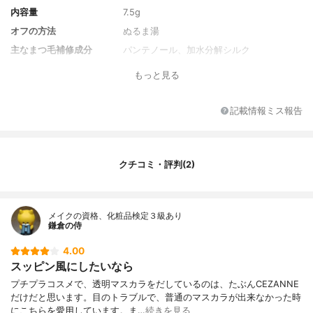
内容量
7.5g
オフの方法
ぬるま湯
主なまつ毛補修成分
パンテノール、加水分解シルク
もっと見る
記載情報ミス報告
クチコミ・評判(2)
メイクの資格、化粧品検定３級あり
鎌倉の侍
4.00
スッピン風にしたいなら
プチプラコスメで、透明マスカラをだしているのは、たぶんCEZANNE
だけだと思います。目のトラブルで、普通のマスカラが出来なかった時
にこちらを愛用しています。ま…
続きを見る