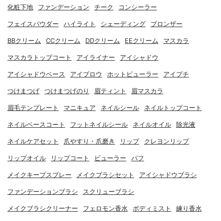
化粧下地
ファンデーション
チーク
コンシーラー
フェイスパウダー
ハイライト
シェーディング
ブロンザー
BBクリーム
CCクリーム
DDクリーム
EEクリーム
マスカラ
マスカラトップコート
アイライナー
アイシャドウ
アイシャドウベース
アイブロウ
ホットビューラー
アイプチ
つけまつげ
つけまつげのり
眉ティント
眉マスカラ
眉毛テンプレート
マニキュア
ネイルシール
ネイルトップコート
ネイルベースコート
フットネイルシール
ネイルオイル
除光液
ネイルケアセット
爪やすり・爪磨き
リップ
クレヨンリップ
リップオイル
リップコート
ビューラー
パフ
メイクキープスプレー
メイクブラシセット
アイシャドウブラシ
ファンデーションブラシ
スクリューブラシ
メイクブラシクリーナー
フェロモン香水
ボディミスト
練り香水