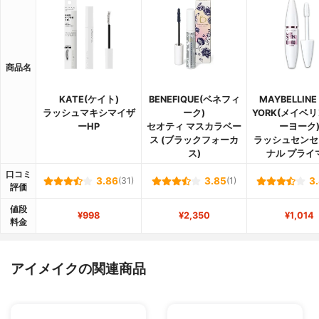
商品名
KATE(ケイト)
BENEFIQUE(ベネフィ
MAYBELLINE
ラッシュマキシマイザ
ーク)
YORK(メイベリ
ーHP
セオティ マスカラベー
ーヨーク
ス (ブラックフォーカ
ラッシュセンセ
ス)
ナル プライ
口コミ
3.86
(31)
3.85
(1)
3
評価
値段
¥998
¥2,350
¥1,014
料金
アイメイクの関連商品