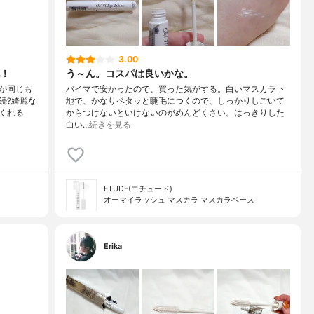
3.00
！
う～ん。コスパは良いかな。
が同じも
バイマで安かったので、買った気がする。白いマスカラ下
続?綺麗な
地で、かなりベタッと睫毛につくので、しっかりしごいて
くれる
からつけないといけないのがめんどくさい。はっきりした
白い…
続きを見る
ETUDE(エチュード)
オーマイラッシュ マスカラ マスカラベース
Erika