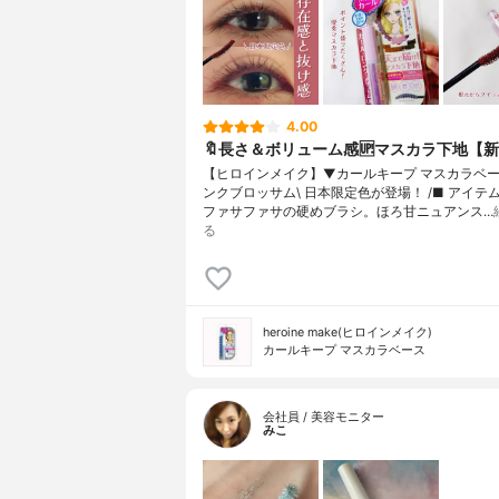
4.00
🔖長さ＆ボリューム感🆙マスカラ下地【
【ヒロインメイク】▼カールキープ マスカラベース
ンクブロッサム\ 日本限定色が登場！ /■ アイテ
ファサファサの硬めブラシ。ほろ甘ニュアンス…
る
heroine make(ヒロインメイク)
カールキープ マスカラベース
会社員 / 美容モニター
みこ