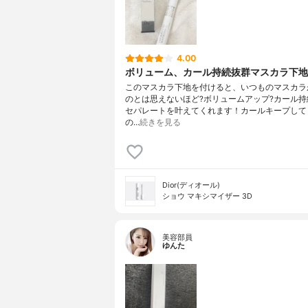
4.00
ボリューム、カール持続抜群マスカラ下地
このマスカラ下地を付けると、いつものマスカラ
のとは思えないほど?ボリュームアップ?カール持
セパレートを叶えてくれます！カールキープして
の…
続きを見る
Dior(ディオール)
ショウ マキシマイザー 3D
美容部員
ゆんた