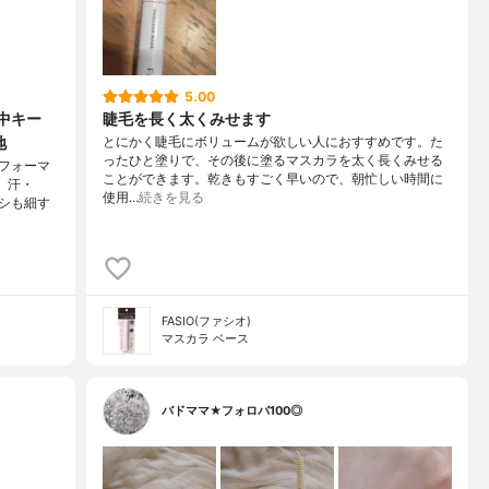
5.00
中キー
睫毛を長く太くみせます
地
とにかく睫毛にボリュームが欲しい人におすすめです。た
ったひと塗りで、その後に塗るマスカラを太く長くみせる
フォーマ
ことができます。乾きもすごく早いので、朝忙しい時間に
、汗・
使用…
続きを見る
シも細す
FASIO(ファシオ)
マスカラ ベース
バドママ★フォロバ100◎