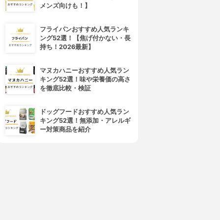
メンズ向けも！】
フライパンおすすめ人気ランキ
ング52選！【焦げ付かない・長
BENEFIQUE(ベネフィーク)
ETUDE(エチュード)
持ち！2026最新】
オティ マスカラベース (ブラ
オーマイラッシュ マスカラ マ
ックフォーカス)
スカラベース
3.85
3.85
(1)
(1)
マヌカハニーおすすめ人気ラン
¥2,350
¥591
キング52選！味や栄養価の高さ
を徹底比較・検証
ドッグフードおすすめ人気ラン
キング52選！無添加・アレルギ
ー対策商品を紹介