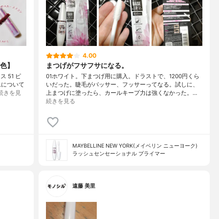
4.00
新色】
まつげがフサフサになる。
 51 ピ
01ホワイト。下まつげ用に購入。ドラストで、1200円くら
ムについて
いだった。睫毛がバッサー、フッサーってなる。試しに、
続きを見
上まつげに塗ったら、カールキープ力は強くなかった。…
続きを見る
MAYBELLINE NEW YORK(メイベリン ニューヨーク)
ラッシュセンセーショナル プライマー
遠藤 美里