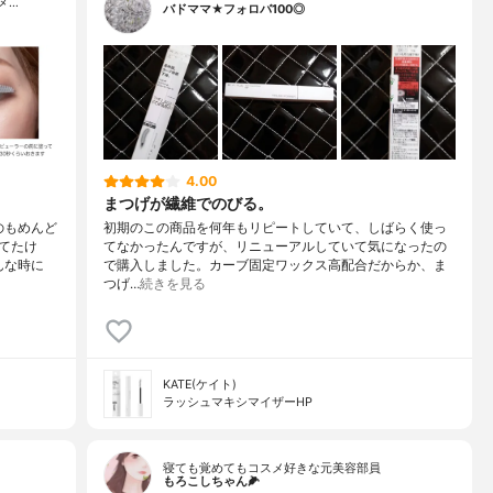
メ…
バドママ★フォロバ100◎
4.00
まつげが繊維でのびる。
のもめんど
初期のこの商品を何年もリピートしていて、しばらく使っ
てたけ
てなかったんですが、リニューアルしていて気になったの
んな時に
で購入しました。カーブ固定ワックス高配合だからか、ま
つげ…
続きを見る
KATE(ケイト)
ラッシュマキシマイザーHP
寝ても覚めてもコスメ好きな元美容部員
もろこしちゃん🌽