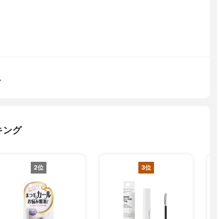
ア
キング
2位
3位