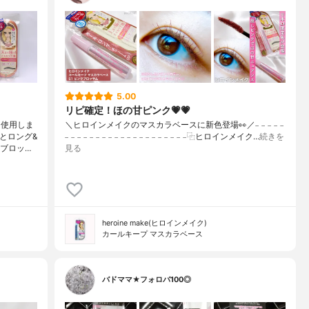
5.00
リピ確定！ほの甘ピンク💗💗
を使用しま
＼ヒロインメイクのマスカラベースに新色登場👀／𓐄 𓐄 𓐄 𓐄 𓐄
とロング&
𓐄 𓐄 𓐄 𓐄 𓐄 𓐄 𓐄 𓐄 𓐄 𓐄 𓐄 𓐄 𓐄 𓐄 𓐄 𓐄 𓐄 𓐄 𓐄 𓐄⿻ヒロインメイク…
続きを
ブロッ…
見る
heroine make(ヒロインメイク)
カールキープ マスカラベース
バドママ★フォロバ100◎