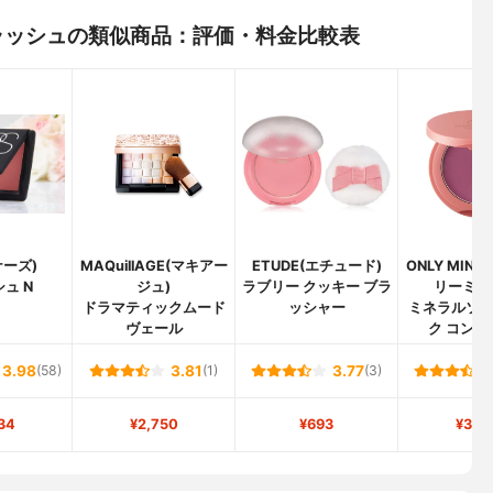
ブラッシュの類似商品：評価・料金比較表
ナーズ)
MAQuillAGE(マキアー
ETUDE(エチュード)
ONLY MINE
ュ N
ジュ)
ラブリー クッキー ブラ
リーミネ
ドラマティックムード
ッシャー
ミネラルソ
ヴェール
ク コンプ
3.98
(58)
3.81
(1)
3.77
(3)
34
¥2,750
¥693
¥3,5