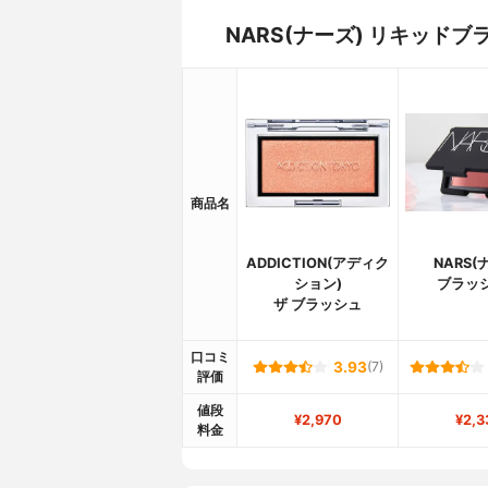
NARS(ナーズ) リキッド
商品名
ADDICTION(アディク
NARS(
ション)
ブラッシ
ザ ブラッシュ
口コミ
3.93
(7)
評価
値段
¥2,970
¥2,3
料金