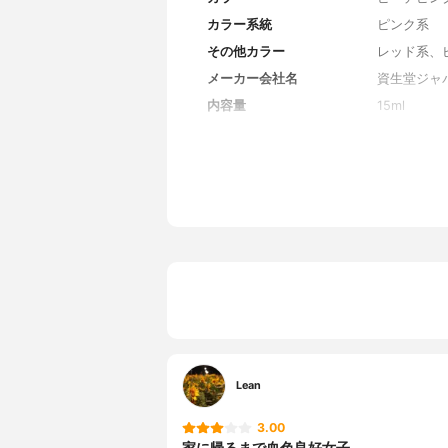
カラー系統
ピンク系
その他カラー
レッド系、
メーカー会社名
資生堂ジャ
内容量
15ml
香り
無香料
原産国
アメリカ
Lean
3.00
家に帰るまで血色良好女子