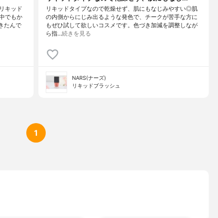
リキッド
リキッドタイプなので乾燥せず、肌にもなじみやすい◎肌
中でもか
の内側からにじみ出るような発色で、チークが苦手な方に
きたんで
もぜひ試して欲しいコスメです。色づき加減を調整しなが
ら指…
続きを見る
NARS(ナーズ)
リキッドブラッシュ
1