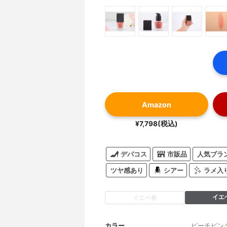
Amazon
¥7,798(税込)
デパコス
市販品
人気ブラ
ツヤ感あり
シアー
ラメ入
イエ
イエベ春
カラー
ピーチピン