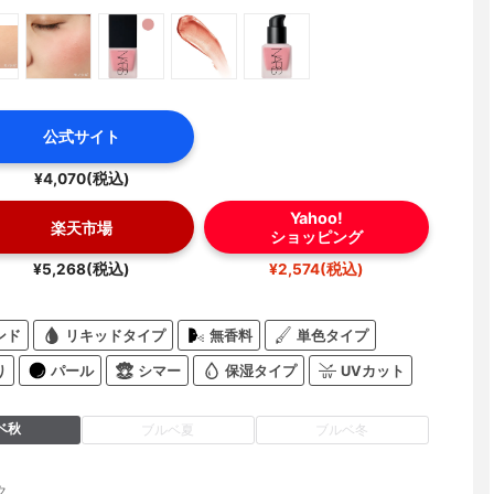
公式サイト
¥4,070(税込)
Yahoo!
楽天市場
ショッピング
¥5,268(税込)
¥2,574(税込)
ンド
リキッドタイプ
無香料
単色タイプ
り
パール
シマー
保湿タイプ
UVカット
ベ秋
ブルベ夏
ブルベ冬
ク