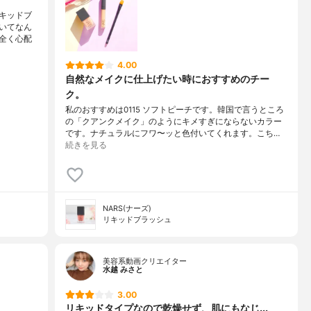
キッドブ
いてなん
全く心配
4.00
自然なメイクに仕上げたい時におすすめのチー
ク。
私のおすすめは0115 ソフトピーチです。韓国で言うところ
の「クアンクメイク」のようにキメすぎにならないカラー
です。ナチュラルにフワ〜ッと色付いてくれます。こち…
続きを見る
NARS(ナーズ)
リキッドブラッシュ
美容系動画クリエイター
水越 みさと
3.00
リキッドタイプなので乾燥せず、肌にもなじ...