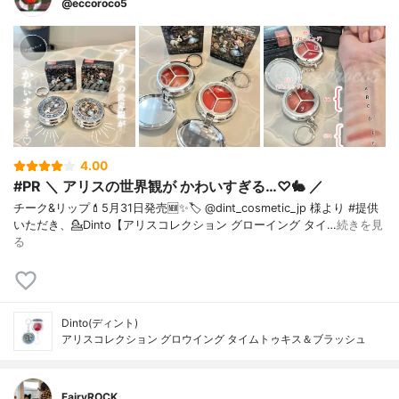
@eccoroco5
4.00
#PR ＼ アリスの世界観が かわいすぎる…♡🐇 ／
チーク&リップ💄⁡5月31日発売🆕✨⁡🏷️ @dint_cosmetic_jp 様より #提供
いただき、⁡💁Dinto【アリスコレクション グローイング タイ…
続きを見
る
Dinto(ディント)
アリスコレクション グロウイング タイムトゥキス＆ブラッシュ
FairyROCK