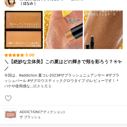
｜ほなみ｜
5.00
＼【絶妙な立体美】この夏はどの輝きで頬を彩ろう？☀️✨
／
今回は、#addiction 夏コレ2023#ザブラッシュニュアンサー #ザブラ
ッシュパール #ザグロウスティックグロウタイプ のレビューです！＊
パケや使用感な…
続きを見る
ADDICTION(アディクション)
ザ ブラッシュ