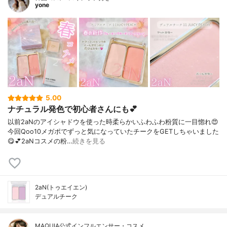
yone
5.00
ナチュラル発色で初心者さんにも💕
以前2aNのアイシャドウを使った時柔らかいふわふわ粉質に一目惚れ😍⁡
今回Qoo10メガポでずっと気になっていたチークをGETしちゃいました
😋💕⁡2aNコスメの粉…
続きを見る
2aN(トゥエイエン)
デュアルチーク
MAQUIA公式インフルエンサー・コスメ…