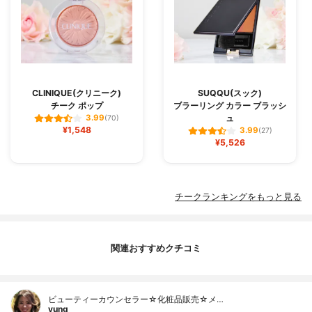
CLINIQUE(クリニーク)
SUQQU(スック)
チーク ポップ
ブラーリング カラー ブラッシ
ュ
3.99
(70)
¥1,548
3.99
(27)
¥5,526
チークランキングをもっと見る
関連おすすめクチコミ
ビューティーカウンセラー☆化粧品販売☆メ…
yung