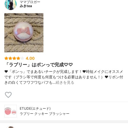
ママブロガー
みきtea
4.00
「ラブリー」はポンっで完成♡♡
❤︎「ポンっ」でまあるいチークが完成します！❤︎時短メイクにオススメ
です（ブラシ等で何度も何度もつける必要はありません！）❤︎リボン付
きの白くてフワフワなパフも…
続きを見る
ETUDE(エチュード)
ラブリー クッキー ブラッシャー