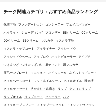
チーク関連カテゴリ：おすすめ商品ランキング
化粧下地
ファンデーション
コンシーラー
フェイスパウダー
ハイライト
シェーディング
ブロンザー
BBクリーム
CCクリーム
DDクリーム
EEクリーム
マスカラ
マスカラ下地
マスカラトップコート
アイライナー
アイシャドウ
アイシャドウベース
アイブロウ
ホットビューラー
アイプチ
つけまつげ
つけまつげのり
眉ティント
眉マスカラ
眉毛テンプレート
マニキュア
ネイルシール
ネイルトップコート
ネイルベースコート
フットネイルシール
ネイルオイル
除光液
ネイルケアセット
爪やすり・爪磨き
リップ
クレヨンリップ
リップオイル
リップコート
ビューラー
パフ
メイクキープスプレー
メイクブラシセット
アイシャドウブラシ