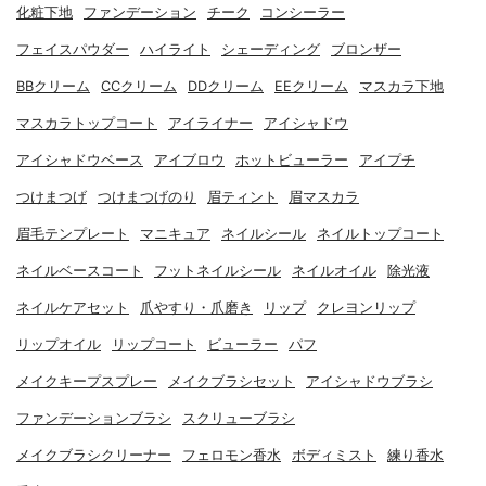
化粧下地
ファンデーション
チーク
コンシーラー
フェイスパウダー
ハイライト
シェーディング
ブロンザー
BBクリーム
CCクリーム
DDクリーム
EEクリーム
マスカラ下地
マスカラトップコート
アイライナー
アイシャドウ
アイシャドウベース
アイブロウ
ホットビューラー
アイプチ
つけまつげ
つけまつげのり
眉ティント
眉マスカラ
眉毛テンプレート
マニキュア
ネイルシール
ネイルトップコート
ネイルベースコート
フットネイルシール
ネイルオイル
除光液
ネイルケアセット
爪やすり・爪磨き
リップ
クレヨンリップ
リップオイル
リップコート
ビューラー
パフ
メイクキープスプレー
メイクブラシセット
アイシャドウブラシ
ファンデーションブラシ
スクリューブラシ
メイクブラシクリーナー
フェロモン香水
ボディミスト
練り香水