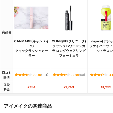
商品名
CANMAKE(キャンメイ
CLINIQUE(クリニーク)
dejavu(デジ
ク)
ラッシュパワーマスカ
ファイバーウィ
クイックラッシュカー
ラ ロングウェアリング
ルトラロン
ラー
フォーミュラ
口コミ
3.90
(131)
3.89
(50)
3.
評価
値段
¥734
¥1,743
¥1,239
料金
アイメイクの関連商品