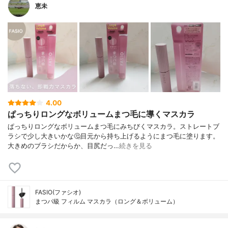
恵未
4.00
ぱっちりロングなボリュームまつ毛に導くマスカラ
ぱっちりロングなボリュームまつ毛にみちびくマスカラ。ストレートブ
ラシで少し大きいかな🤔目元から持ち上げるようにまつ毛に塗ります。
大きめのブラシだからか、目尻だっ…
続きを見る
FASIO(ファシオ)
まつパ級 フィルム マスカラ（ロング＆ボリューム）