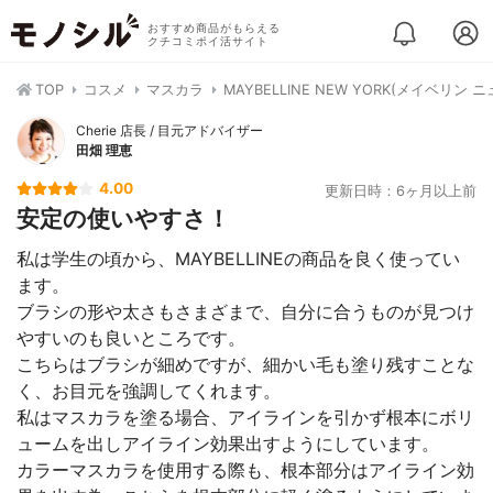
おすすめ商品がもらえる
クチコミポイ活サイト
TOP
コスメ
マスカラ
MAYBELLINE NEW YORK(メイベリン
Cherie 店長 / 目元アドバイザー
田畑 理恵
4.00
更新日時：6ヶ月以上前
安定の使いやすさ！
私は学生の頃から、MAYBELLINEの商品を良く使ってい
ます。
ブラシの形や太さもさまざまで、自分に合うものが見つけ
やすいのも良いところです。
こちらはブラシが細めですが、細かい毛も塗り残すことな
く、お目元を強調してくれます。
私はマスカラを塗る場合、アイラインを引かず根本にボリ
ュームを出しアイライン効果出すようにしています。
カラーマスカラを使用する際も、根本部分はアイライン効