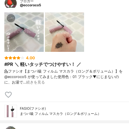
ブロガー
@eccoroco5
4.00
#PR ＼ 軽いタッチでつけやすい！ ／
💁ファシオ【まつパ級 フィルム マスカラ（ロング＆ボリューム）】を
@eccoroco5 が使ってみました⁡使用色：01 ブラック⁡⁡▼⁡⁡にじまないの
に、お湯で…
続きを見る
FASIO(ファシオ)
まつパ級 フィルム マスカラ（ロング＆ボリューム）