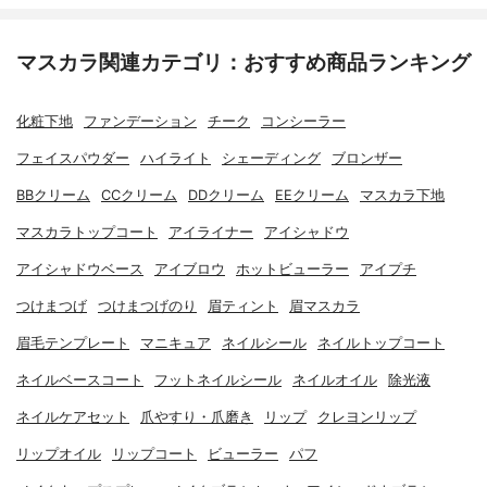
マスカラ関連カテゴリ：おすすめ商品ランキング
化粧下地
ファンデーション
チーク
コンシーラー
フェイスパウダー
ハイライト
シェーディング
ブロンザー
BBクリーム
CCクリーム
DDクリーム
EEクリーム
マスカラ下地
マスカラトップコート
アイライナー
アイシャドウ
アイシャドウベース
アイブロウ
ホットビューラー
アイプチ
つけまつげ
つけまつげのり
眉ティント
眉マスカラ
眉毛テンプレート
マニキュア
ネイルシール
ネイルトップコート
ネイルベースコート
フットネイルシール
ネイルオイル
除光液
ネイルケアセット
爪やすり・爪磨き
リップ
クレヨンリップ
リップオイル
リップコート
ビューラー
パフ