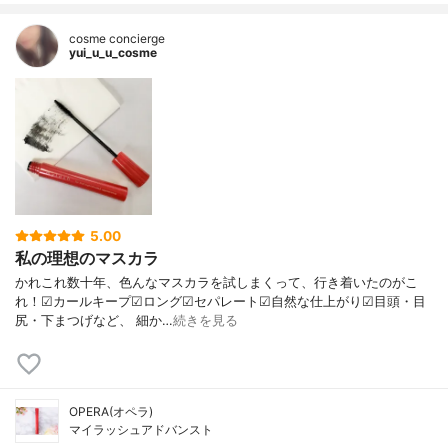
cosme concierge
yui_u_u_cosme
5.00
私の理想のマスカラ
かれこれ数十年、色んなマスカラを試しまくって、行き着いたのがこ
れ！☑︎カールキープ☑︎ロング☑︎セパレート☑︎自然な仕上がり☑︎目頭・目
尻・下まつげなど、 細か…
続きを見る
OPERA(オペラ)
マイラッシュアドバンスト