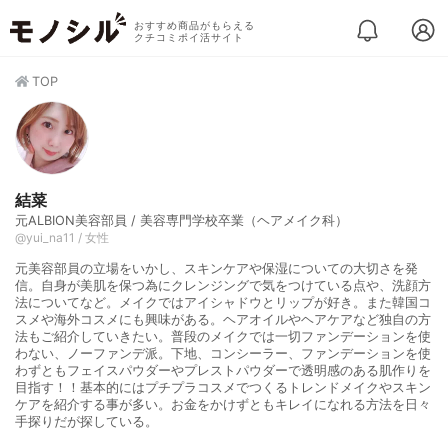
おすすめ商品がもらえる
クチコミポイ活サイト
TOP
結菜
元ALBION美容部員 / 美容専門学校卒業（ヘアメイク科）
@yui_na11 / 女性
元美容部員の立場をいかし、スキンケアや保湿についての大切さを発
信。自身が美肌を保つ為にクレンジングで気をつけている点や、洗顔方
法についてなど。メイクではアイシャドウとリップが好き。また韓国コ
スメや海外コスメにも興味がある。ヘアオイルやヘアケアなど独自の方
法もご紹介していきたい。普段のメイクでは一切ファンデーションを使
わない、ノーファンデ派。下地、コンシーラー、ファンデーションを使
わずともフェイスパウダーやプレストパウダーで透明感のある肌作りを
目指す！！基本的にはプチプラコスメでつくるトレンドメイクやスキン
ケアを紹介する事が多い。お金をかけずともキレイになれる方法を日々
手探りだが探している。