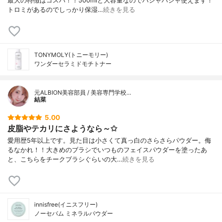
最大の特徴はコスパ！！500mlと大容量なのでバシャバシャ使えます！
トロミがあるのでしっかり保湿…
続きを見る
TONYMOLY(トニーモリー)
ワンダーセラミドモチトナー
元ALBION美容部員 / 美容専門学校…
結菜
5.00
皮脂やテカリにさようなら～✩
愛用歴5年以上です。見た目は小さくて真っ白のさらさらパウダー。侮
るなかれ！！大きめのブラシでいつものフェイスパウダーを塗ったあ
と、こちらをチークブラシぐらいの大…
続きを見る
innisfree(イニスフリー)
ノーセバム ミネラルパウダー