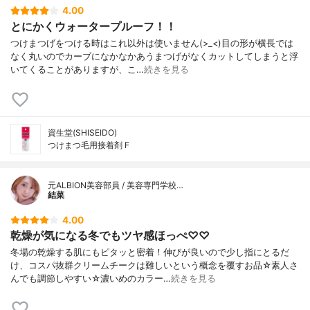
4.00
とにかくウォータープルーフ！！
つけまつげをつける時はこれ以外は使いません(>_<)目の形が横長では
なく丸いのでカーブになかなかあうまつげがなくカットしてしまうと浮
いてくることがありますが、こ…
続きを見る
資生堂(SHISEIDO)
つけまつ毛用接着剤 F
元ALBION美容部員 / 美容専門学校…
結菜
4.00
乾燥が気になる冬でもツヤ感ほっぺ♡♡
冬場の乾燥する肌にもピタッと密着！伸びが良いので少し指にとるだ
け、コスパ抜群クリームチークは難しいという概念を覆すお品☆素人さ
んでも調節しやすい☆濃いめのカラー…
続きを見る