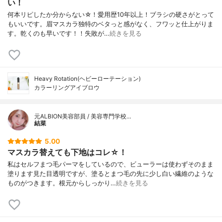
い！
何本リピしたか分からない☆！愛用歴10年以上！ブラシの硬さがとって
もいいです。眉マスカラ独特のベタっと感がなく、フワッと仕上がりま
す。乾くのも早いです！！失敗が…
続きを見る
Heavy Rotation(ヘビーローテーション)
カラーリングアイブロウ
元ALBION美容部員 / 美容専門学校…
結菜
5.00
マスカラ替えても下地はコレ☆！
私はセルフまつ毛パーマをしているので、ビューラーは使わずそのまま
塗ります見た目透明ですが、塗るとまつ毛の先に少し白い繊維のような
ものがつきます。根元からしっかり…
続きを見る