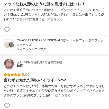
マットなお人形のような肌を目指すにはコレ！
とにかく微粒子のパウダーの細かさ！！ピタッとフィットして崩れにく
い！Chacottは舞台メイクの印象が強いですが、最近は一般でもよく使
われていますパフに適度にと…
続きを見る
CHACOTT FOR PROFESSIONALS(チャコット フォー プロフェッ
ショナルズ)
フィニッシングパウダー
元ALBION美容部員 / 美容専門学校…
結菜
5.00
言わずと知れた噂のハイライト♡♡
とにかくツヤが欲しい時、冬場の乾燥にも負けずキラめくツヤ肌を作り
たい時、必須アイテムです♡♡使用方法☆ワンポイントアドバイス☆大
きめのブラシ(付属のブラシは使い…
続きを見る