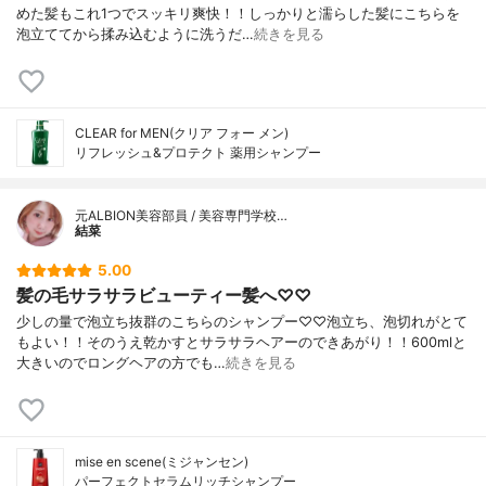
めた髪もこれ1つでスッキリ爽快！！しっかりと濡らした髪にこちらを
泡立ててから揉み込むように洗うだ…
続きを見る
CLEAR for MEN(クリア フォー メン)
リフレッシュ&プロテクト 薬用シャンプー
元ALBION美容部員 / 美容専門学校…
結菜
5.00
髪の毛サラサラビューティー髪へ♡♡
少しの量で泡立ち抜群のこちらのシャンプー♡♡泡立ち、泡切れがとて
もよい！！そのうえ乾かすとサラサラヘアーのできあがり！！600mlと
大きいのでロングヘアの方でも…
続きを見る
mise en scene(ミジャンセン)
パーフェクトセラムリッチシャンプー