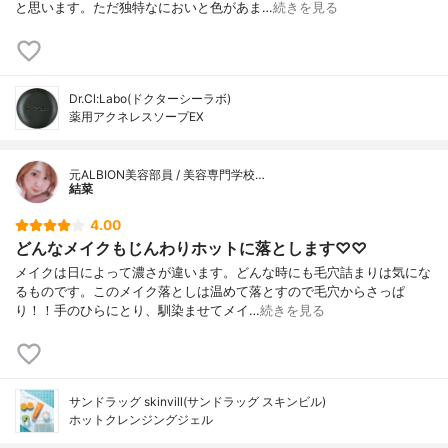
と思います。ただ独特なにおいと色があま…
続きを見る
Dr.Cl:Labo(ドクターシーラボ)
薬用アクネレスソープEX
元ALBION美容部員 / 美容専門学校…
結菜
4.00
どんなメイクもじんわりホットに落とします♡♡
メイクは日によって濃さが違います。どんな時にも毛穴詰まりは気にな
るものです。このメイク落としは温めて落とすので毛穴からさっぱ
り！！手のひらにとり、馴染ませてメイ…
続きを見る
サンドラッグ skinvill(サンドラッグ スキンビル)
ホットクレンジングジェル