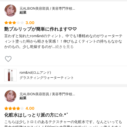
元ALBION美容部員 / 美容専門学校…
結菜
3.00
艶プルリップが簡単に作れます♡♡
言わずと知れたrom&ndのティント。中でも1番軽めなのがウォーターテ
ィント塗った時から軽さを実感！！伸びもよくティントの持ちもなかな
かのもの。少し乾燥するのが…
続きを見る
rom&nd(ロムアンド)
グラスティングウォーターティント
元ALBION美容部員 / 美容専門学校…
結菜
4.00
化粧水はしっとり派の方に✩.*˚
こちらは少しトロミのあるテクスチャーの化粧水です。なんといっても