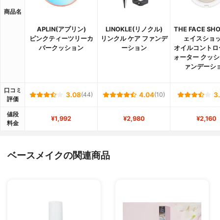
商品名
APLIN(アプリン)
LINOKLE(リノクル)
THE FACE SH
ピンクティーツリーカ
リンクル ケア ファンデ
ェイスショッ
バークッション
ーション
オイルコントロ
ォーター クッシ
ァンデーシ
口コミ
3.08
(44)
4.04
(10)
3
評価
値段
¥1,992
¥2,980
¥2,160
料金
ベースメイクの関連商品