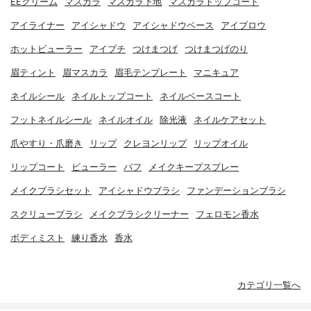
EEクリーム
マスカラ
マスカラ下地
マスカラトップコート
アイライナー
アイシャドウ
アイシャドウベース
アイブロウ
ホットビューラー
アイプチ
つけまつげ
つけまつげのり
眉ティント
眉マスカラ
眉毛テンプレート
マニキュア
ネイルシール
ネイルトップコート
ネイルベースコート
フットネイルシール
ネイルオイル
除光液
ネイルケアセット
爪やすり・爪磨き
リップ
クレヨンリップ
リップオイル
リップコート
ビューラー
パフ
メイクキープスプレー
メイクブラシセット
アイシャドウブラシ
ファンデーションブラシ
スクリューブラシ
メイクブラシクリーナー
フェロモン香水
ボディミスト
練り香水
香水
カテゴリ一覧へ