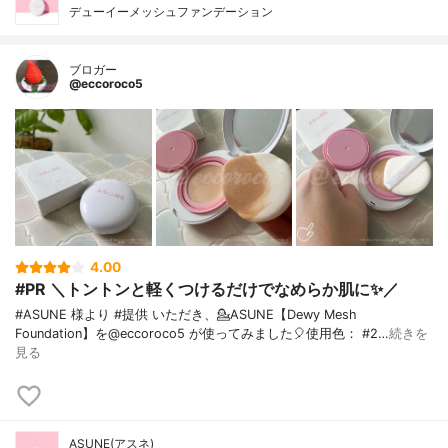
デューイーメッシュファンデーション
ブロガー
@eccoroco5
4.00
#PR ＼トントンと軽くつけるだけでなめらか肌に✨／
#‎ASUNE 様より #提供 いただき、⁡💁ASUNE【Dewy Mesh
Foundation】を@eccoroco5 が使ってみました🎈⁡使用色： #2…
続きを
見る
ASUNE(アスネ)