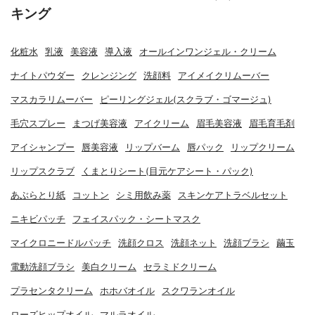
キング
化粧水
乳液
美容液
導入液
オールインワンジェル・クリーム
ナイトパウダー
クレンジング
洗顔料
アイメイクリムーバー
マスカラリムーバー
ピーリングジェル(スクラブ・ゴマージュ)
毛穴スプレー
まつげ美容液
アイクリーム
眉毛美容液
眉毛育毛剤
アイシャンプー
唇美容液
リップバーム
唇パック
リップクリーム
リップスクラブ
くまとりシート(目元ケアシート・パック)
あぶらとり紙
コットン
シミ用飲み薬
スキンケアトラベルセット
ニキビパッチ
フェイスパック・シートマスク
マイクロニードルパッチ
洗顔クロス
洗顔ネット
洗顔ブラシ
繭玉
電動洗顔ブラシ
美白クリーム
セラミドクリーム
プラセンタクリーム
ホホバオイル
スクワランオイル
ローズヒップオイル
マルラオイル