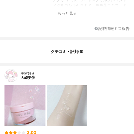
／グルコシルセラミド、モモ葉エキス、キ
イチゴエキス、ザクロ果皮エキス、グルコ
もっと見る
ノバクター／ハチミツ発酵液、マデカッソ
シド、ブドウ果実エキス、ルイボスエキ
ス、イノシトール、リンゴ酸、サンザシエ
記載情報ミス報告
キス、ナツメ果実エキス、グレープフルー
ツ果実エキス、リンゴ果実エキス、オレン
ジ果汁、レモン果汁、ライム果汁、アーチ
チョーク葉エキス、ハマメリス葉エキス、
クチコミ・評判(6)
グリチルリチン酸２Ｋ、ＰＥＧ／ＰＰＧ／
ポリブチレングリコール－８／５／３グリ
セリン、（アクリレーツ／アクリル酸アル
美容好き
キル（Ｃ１０－３０））クロスポリマー、
大崎美佳
フェノキシエタノール、キサンタンガム、
水酸化Ｋ、１，２－ヘキサンジオール、カ
プリリルグリコール、ポリソルベート２
０、シアノコバラミン、オレイン酸Ｎａ、
ラウリン酸ポリグリセリル－５、香料
香り
ピーチの香り
3.00