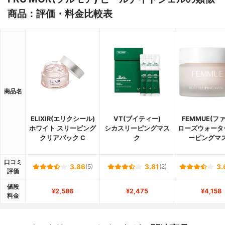
商品：評価・料金比較表
商品名
ELIXIR(エリクシール)
VT(ブイティー)
FEMMUE(フ
ホワイト スリーピング
シカスリーピングマス
ローズウォータ
クリアパック C
ク
ーピングマ
口コミ
3.86
(5)
3.81
(2)
3.
評価
値段
¥2,586
¥2,475
¥4,158
料金