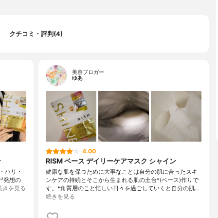
クチコミ・評判(4)
美容ブロガー
ゆあ
4.00
ン
RISM ベース デイリーケアマスク シャイン
み・ハリ・
健康な肌を保つために大事なことは自分の肌に合ったスキ
²発想の
ンケアの持続とそこから生まれる肌の土台*(ベース)作りで
続きを見る
す。*角質層のこと忙しい日々を過ごしていくと自分の肌…
続きを見る