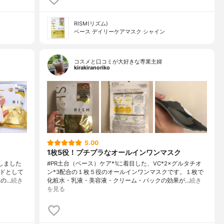
RISM(リズム)
ベース デイリーケアマスク シャイン
コスメと口コミが大好きな専業主婦
kirakiranoriko
5.00
1枚5役！プチプラなオールインワンマスク
用しました
#PR土台（ベース）ケア*1に着目した、VC*2×グルタチオ
ンドとして
ン*3配合の１枚５役のオールインワンマスクです。１枚で
の…
続き
化粧水・乳液・美容液・クリーム・パックの効果が…
続き
を見る