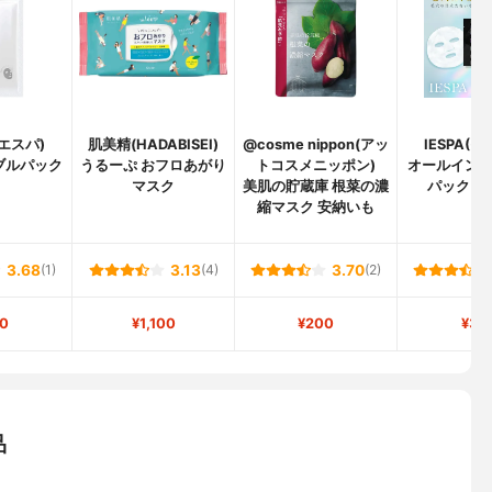
イエスパ)
肌美精(HADABISEI)
@cosme nippon(アッ
IESPA(
ブルパック
うるーぷ おフロあがり
トコスメニッポン)
オールイン
マスク
美肌の貯蔵庫 根菜の濃
パック ホ
縮マスク 安納いも
3.68
(1)
3.13
(4)
3.70
(2)
0
¥1,100
¥200
¥34
品