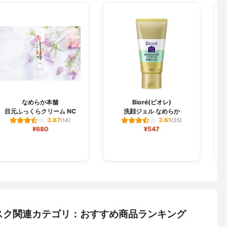
なめらか本舗
Bioré(ビオレ)
目元ふっくらクリーム NC
洗顔ジェル なめらか
3.87
3.61
(14)
(35)
¥680
¥547
スク関連カテゴリ：おすすめ商品ランキング