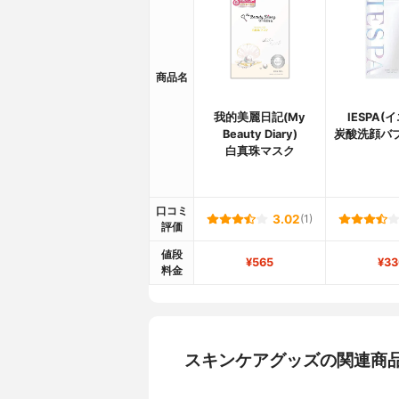
商品名
我的美麗日記(My
IESPA(
Beauty Diary)
炭酸洗顔バ
白真珠マスク
口コミ
3.02
(1)
評価
値段
¥565
¥33
料金
スキンケアグッズの関連商