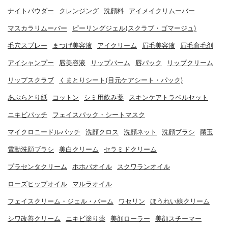
ナイトパウダー
クレンジング
洗顔料
アイメイクリムーバー
マスカラリムーバー
ピーリングジェル(スクラブ・ゴマージュ)
毛穴スプレー
まつげ美容液
アイクリーム
眉毛美容液
眉毛育毛剤
アイシャンプー
唇美容液
リップバーム
唇パック
リップクリーム
リップスクラブ
くまとりシート(目元ケアシート・パック)
あぶらとり紙
コットン
シミ用飲み薬
スキンケアトラベルセット
ニキビパッチ
フェイスパック・シートマスク
マイクロニードルパッチ
洗顔クロス
洗顔ネット
洗顔ブラシ
繭玉
電動洗顔ブラシ
美白クリーム
セラミドクリーム
プラセンタクリーム
ホホバオイル
スクワランオイル
ローズヒップオイル
マルラオイル
フェイスクリーム・ジェル・バーム
ワセリン
ほうれい線クリーム
シワ改善クリーム
ニキビ塗り薬
美顔ローラー
美顔スチーマー