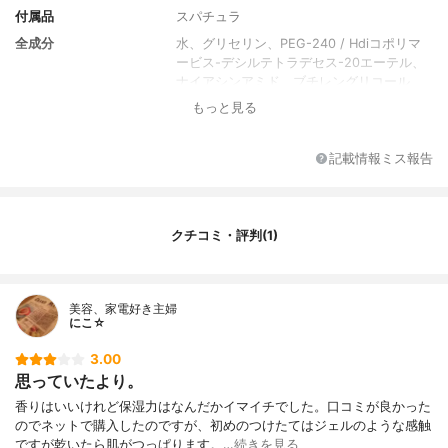
付属品
スパチュラ
全成分
水、グリセリン、PEG-240 / Hdiコポリマ
ービス-デシルテトラデセス-20エーテル、
ナイアシンアミド、ブチレングリコール、
フルクタン、アルコール、クロルフェネシ
もっと見る
ン、アラントイン、フレグランス、センテ
ラアジアティカ抽出物、エチルヘキシルグ
リセリン、合成フルオロフロゴパイト、ス
記載情報ミス報告
クテラリアバイカレンシス 抽出物、ダイヤ
モンドパウダー、EDTA二ナトリウム、フェ
ノキシエタノール、グリセリングラブラ
（リコリス）根抽出物、カメリアシネンシ
クチコミ・評判(1)
ス葉抽出物、ヒアルロン酸ナトリウム、ロ
ズマリヌスオフィシナリス（ローズマリ
ー）葉抽出物、カモミラレクティタ（マト
美容、家電好き主婦
リカリア）花抽出物、アロエバルバデンシ
にこ☆
ス葉抽出物、二酸化チタン、 バイオサッカ
ライドガム-1、加水分解コラーゲン
3.00
香り
なし
思っていたより。
香りはいいけれど保湿力はなんだかイマイチでした。口コミが良かった
のでネットで購入したのですが、初めのつけたてはジェルのような感触
ですが乾いたら肌がつっぱります。…
続きを見る