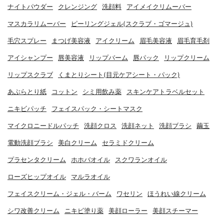
ナイトパウダー
クレンジング
洗顔料
アイメイクリムーバー
マスカラリムーバー
ピーリングジェル(スクラブ・ゴマージュ)
毛穴スプレー
まつげ美容液
アイクリーム
眉毛美容液
眉毛育毛剤
アイシャンプー
唇美容液
リップバーム
唇パック
リップクリーム
リップスクラブ
くまとりシート(目元ケアシート・パック)
あぶらとり紙
コットン
シミ用飲み薬
スキンケアトラベルセット
ニキビパッチ
フェイスパック・シートマスク
マイクロニードルパッチ
洗顔クロス
洗顔ネット
洗顔ブラシ
繭玉
電動洗顔ブラシ
美白クリーム
セラミドクリーム
プラセンタクリーム
ホホバオイル
スクワランオイル
ローズヒップオイル
マルラオイル
フェイスクリーム・ジェル・バーム
ワセリン
ほうれい線クリーム
シワ改善クリーム
ニキビ塗り薬
美顔ローラー
美顔スチーマー