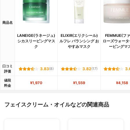
商品名
LANEIGE(ラネージュ)
ELIXIR(エリクシール)
FEMMUE(フ
シカスリーピングマス
ルフレ バランシング お
ローズウォータ
ク
やすみマスク
ーピングマ
口コミ
3.83
(8)
3.82
(17)
3.
評価
値段
¥1,970
¥1,559
¥4,158
料金
フェイスクリーム・オイルなどの関連商品