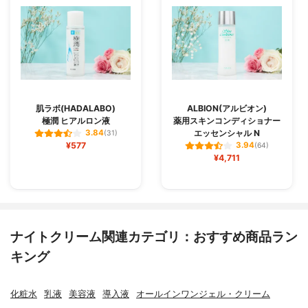
肌ラボ(HADALABO)
ALBION(アルビオン)
極潤 ヒアルロン液
薬用スキンコンディショナー
エッセンシャル N
3.84
(31)
¥577
3.94
(64)
¥4,711
ナイトクリーム関連カテゴリ：おすすめ商品ラン
キング
化粧水
乳液
美容液
導入液
オールインワンジェル・クリーム