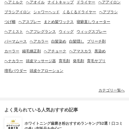
ヘアミルク
ヘアオイル
ナイトキャップ
ドライヤー
ヘアアイロン
ブラシアイロン
シャワーヘッド
くるくるドライヤー
ヘアブラシ
つげ櫛
ヘアスプレー
まとめ髪ワックス
寝癖直しウォーター
ヘアミスト
ヘアフレグランス
ウィッグ
ウィッグスプレー
パーマムース
ヘアカラー
白髪染め
白髪隠し
ブリーチ剤
カーラー
縮毛矯正剤
ヘアチョーク
ヘアマスカラ
黒染め
ヘナカラー
頭皮マッサージ器
育毛剤
発毛剤
育毛サプリ
増毛パウダー
頭皮ケアローション
カテゴリ一覧へ
よく見られている人気おすすめ記事
ホワイトニング歯磨き粉おすすめランキング52選！口コミ
の多い市販品を中心に