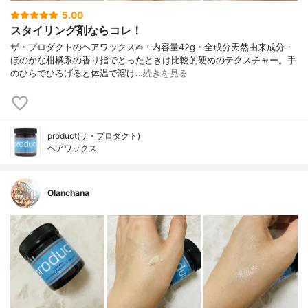
5.00
スタイリング剤ならコレ！
ザ・プロダクトのヘアワックス✍︎・内容量42g・全成分天然由来成分・
ほのかな柑橘系の香り指でとったときは比較的硬めのテクスチャー。手
のひらでひろげると体温で溶け…
続きを見る
product(ザ・プロダクト)
ヘアワックス
Olanchana