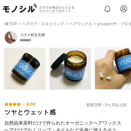
おすすめ商品がもらえる
クチコミポイ活サイト
TOP
ヘアケア・スタイリング
ヘアワックス
product(ザ・プ
コスメ好き主婦
minori
4.00
更新日時：6ヶ月以上前
ツヤとウェット感
自然由来原料だけで作られたオーガニックヘアワックス
ヘアだけでなくリップ・ネイルなど全身に使えるそう。