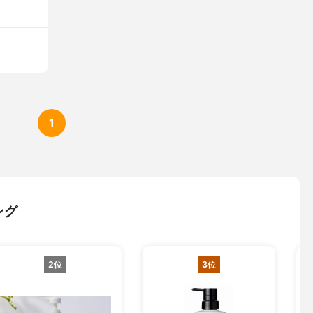
1
ング
2位
3位