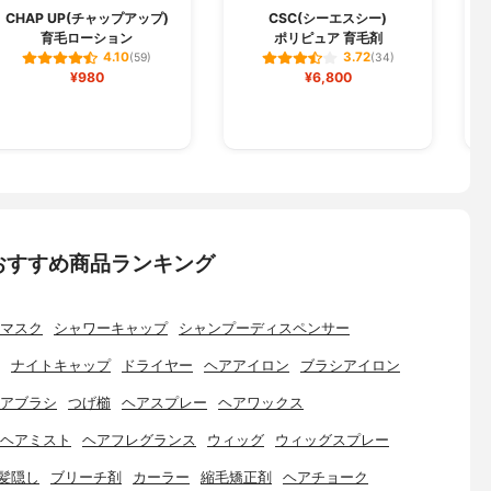
CHAP UP(チャップアップ)
CSC(シーエスシー)
育毛ローション
ポリピュア 育毛剤
4.10
3.72
(59)
(34)
¥980
¥6,800
おすすめ商品ランキング
マスク
シャワーキャップ
シャンプーディスペンサー
ナイトキャップ
ドライヤー
ヘアアイロン
ブラシアイロン
アブラシ
つげ櫛
ヘアスプレー
ヘアワックス
ヘアミスト
ヘアフレグランス
ウィッグ
ウィッグスプレー
髪隠し
ブリーチ剤
カーラー
縮毛矯正剤
ヘアチョーク