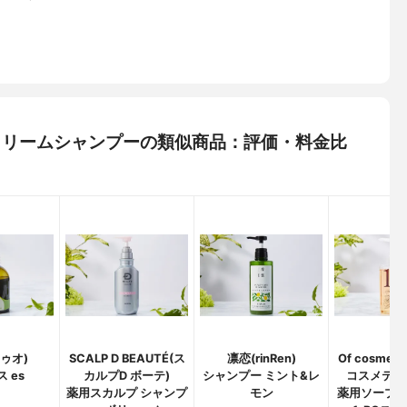
スパクリームシャンプーの類似商品：評価・料金比
クゥオ)
SCALP D BEAUTÉ(ス
凛恋(rinRen)
Of cosmet
 es
カルプD ボーテ)
シャンプー ミント&レ
コスメティ
薬用スカルプ シャンプ
モン
薬用ソープ