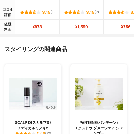
口コミ
3.15
(1)
3.15
(7)
3
評価
値段
¥973
¥1,590
¥756
料金
スタイリングの関連商品
SCALP D(スカルプD)
PANTENE(パンテーン)
メディカルミノキ5
エクストラ ダメージケア シャ
ンプー
3.66
(29)