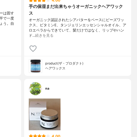
4.00
手の保湿まだ出来ちゃうオーガニックヘアワック
ス
ーは固す
平で一度
オーガニック認証されたシアバターをベースにビーズワッ
ょう。自
クス、ビタミンE、タンジェリンエッセンシャルオイル、ア
ロエベラからできていて、髪だけではなく、リップやハン
ド…
続きを見る
product(ザ・プロダクト)
ヘアワックス
na
4.00