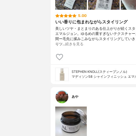
5.00
いい香りに包まれながらスタイリング
美しいツヤ・まとまりのある仕上がりが続くスタ
エマルジョン。ゆるめの重すぎないテクスチャー
間ー毛先に揉みこみながらスタイリングしていき
りツ…
続きを見る
STEPHEN KNOLL(スティーブンノル)
マディソン58 シャインフィニッシュ エマ
あや