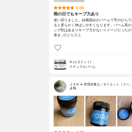
5.00
雨の日でもキープ力あり
使い切りました。結構固めのバームで手のひらで
ると柔らかく伸ばしやすくなります。バーム系の
ング剤はあまりキープ力がないイメージだったの
巻き…
続きを見る
N.(エヌドット)
ナチュラルバーム
メタボ ➤ 管理栄養士／ダイエット（フー…
よね