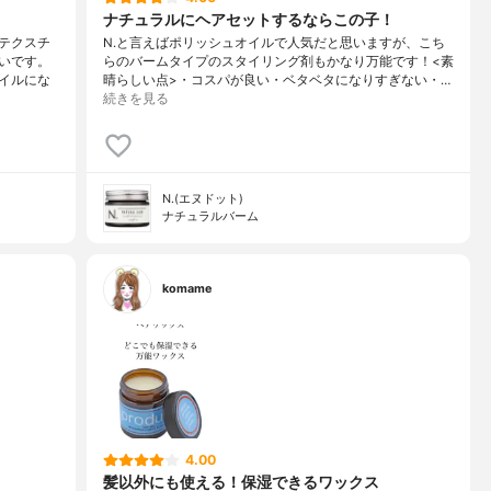
ナチュラルにヘアセットするならこの子！
テクスチ
N.と言えばポリッシュオイルで人気だと思いますが、こち
いです。
らのバームタイプのスタイリング剤もかなり万能です！<素
イルにな
晴らしい点>・コスパが良い・ベタベタになりすぎない・…
続きを見る
N.(エヌドット)
ナチュラルバーム
komame
4.00
髪以外にも使える！保湿できるワックス