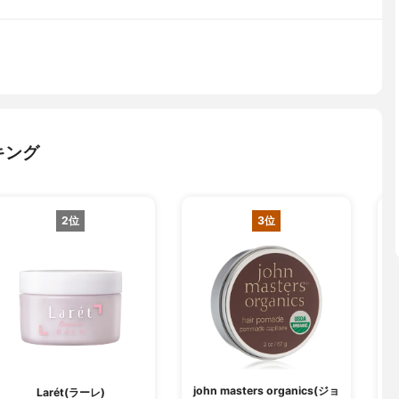
キング
2位
3位
john masters organics(ジョ
A
Larét(ラーレ)