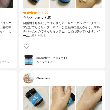
4.00
ツヤとウェット感
イリング
自然由来原料だけで作られたオーガニックヘアワックスヘ
。髪の中
アだけでなくリップ・ネイルなど全身に使えるそう。マル
ます。よ
チバームなので余ったらクチビルなどに塗っています。バ
ーム…
続きを見る
product(ザ・プロダクト)
ルジョン
ヘアワックス
Olanchana