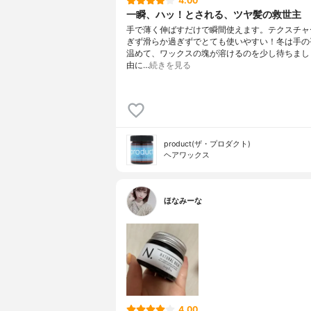
4.00
一瞬、ハッ！とされる、ツヤ髪の救世主
手で薄く伸ばすだけで瞬間使えます。テクスチャ
ぎず滑らか過ぎずでとても使いやすい！冬は手の
温めて、ワックスの塊が溶けるのを少し待ちまし
由に…
続きを見る
product(ザ・プロダクト)
ヘアワックス
ほなみーな
4.00