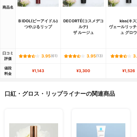
商品名
B IDOL(ビーアイドル)
DECORTÉ(コスメデコ
kiss(キス
つやぷるリップ
ルテ)
ヴェールリッチ
ザ ルージュ
ュ グロウ
口コミ
3.95
(61)
3.95
(13)
3
評価
値段
¥1,143
¥3,300
¥1,526
料金
口紅・グロス・リップライナーの関連商品