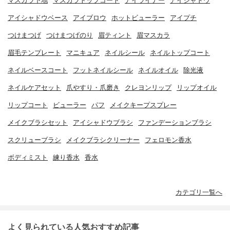
マスカラ下地
マスカラトップコート
アイライナー
アイシャドウ
アイシャドウベース
アイブロウ
ホットビューラー
アイプチ
つけまつげ
つけまつげのり
眉ティント
眉マスカラ
眉毛テンプレート
マニキュア
ネイルシール
ネイルトップコート
ネイルベースコート
フットネイルシール
ネイルオイル
除光液
ネイルケアセット
爪やすり・爪磨き
クレヨンリップ
リップオイル
リップコート
ビューラー
パフ
メイクキープスプレー
メイクブラシセット
アイシャドウブラシ
ファンデーションブラシ
スクリューブラシ
メイクブラシクリーナー
フェロモン香水
ボディミスト
練り香水
香水
カテゴリ一覧へ
よく見られている人気おすすめ記事