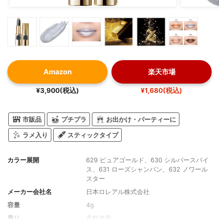
Amazon
楽天市場
¥3,900(税込)
¥1,680(税込)
市販品
プチプラ
お出かけ・パーティーに
ラメ入り
スティックタイプ
カラー展開
629 ピュアゴールド、630 シルバースパイ
ス、631 ローズシャンパン、632 ノワール
スター
メーカー会社名
日本ロレアル株式会社
容量
4g
香り
香料使用