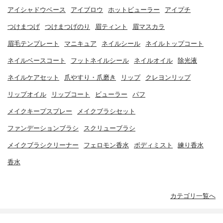
アイシャドウベース
アイブロウ
ホットビューラー
アイプチ
つけまつげ
つけまつげのり
眉ティント
眉マスカラ
眉毛テンプレート
マニキュア
ネイルシール
ネイルトップコート
ネイルベースコート
フットネイルシール
ネイルオイル
除光液
ネイルケアセット
爪やすり・爪磨き
リップ
クレヨンリップ
リップオイル
リップコート
ビューラー
パフ
メイクキープスプレー
メイクブラシセット
ファンデーションブラシ
スクリューブラシ
メイクブラシクリーナー
フェロモン香水
ボディミスト
練り香水
香水
カテゴリ一覧へ