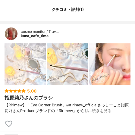
クチコミ・評判(1)
cosme monitor / Trav…
kana_cafe_time
5.00
指原莉乃さんのブラシ
【Ririmew】「Eye Corner Brush」@ririmew_officialさっしーこと指原
莉乃さんProduceブランドの「Ririmew」から肌…
続きを見る