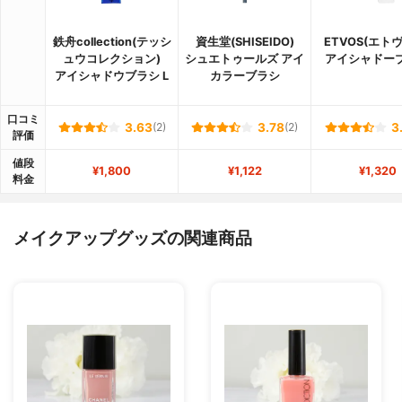
鉄舟collection(テッシ
資生堂(SHISEIDO)
ETVOS(エト
ュウコレクション)
シュエトゥールズ アイ
アイシャドー
アイシャドウブラシ L
カラーブラシ
口コミ
3.63
(2)
3.78
(2)
3
評価
値段
¥1,800
¥1,122
¥1,320
料金
メイクアップグッズの関連商品