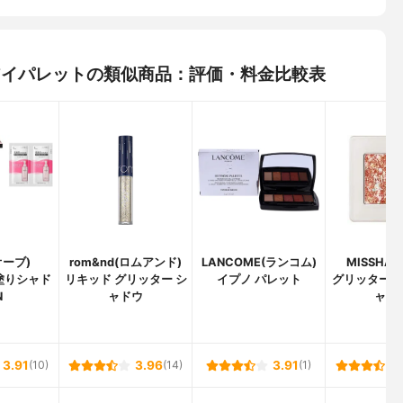
 4色アイパレットの類似商品：評価・料金比較表
オーブ)
rom&nd(ロムアンド)
LANCOME(ランコム)
MISSHA
塗りシャド
リキッド グリッター シ
イプノ パレット
グリッタープ
N
ャドウ
ャド
3.91
(10)
3.96
(14)
3.91
(1)