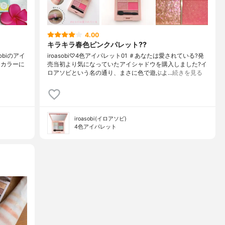
4.00
キラキラ春色ピンクパレット??
obiのアイ
iroasobi♡4色アイパレット01 ＃あなたは愛されている?発
スカラーに
売当初より気になっていたアイシャドウを購入しました?イ
ロアソビという名の通り、まさに色で遊ぶよ…
続きを見る
iroasobi(イロアソビ)
4色アイパレット