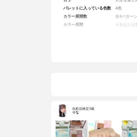
パレットに入っている色数
4色
カラー展開数
全4パター
カラー展開
＃​あなた
晴れ、＃人
内容量
4g
化粧品検定3級
りな