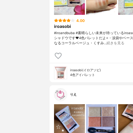
4.00
iroasobi
#iroandbuba #素晴らしい未来が待っているiroas
シャドウです❤️4色パレットだよ⭐️・涙袋やベー
なるコーラルベージュ・くすみ…
続きを見る
iroasobi(イロアソビ)
4色アイパレット
りえ