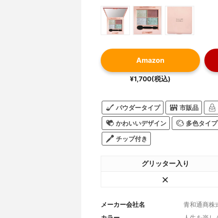
Amazon
¥1,700(税込)
パウダータイプ
市販品
かわいいデザイン
多色タイプ
チップ付き
グリッター入り
メーカー会社名
青和通商株
カラー
人生を楽し