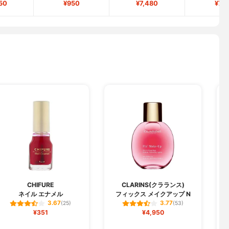
50
¥950
¥7,480
¥79
CHIFURE
CLARINS(クラランス)
ネイル エナメル
フィックス メイクアップ N
3.67
3.77
(25)
(53)
¥351
¥4,950