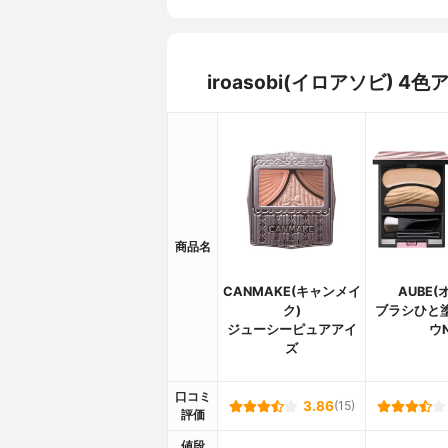
iroasobi(イロアソビ)
商品名
CANMAKE(キャンメイ
AUBE(
ク)
ブラシひと
ジューシーピュアアイ
ウ
ズ
口コミ
3.86
(15)
評価
値段