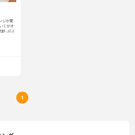
レンジが驚
いくがオ
絶妙…
続き
1