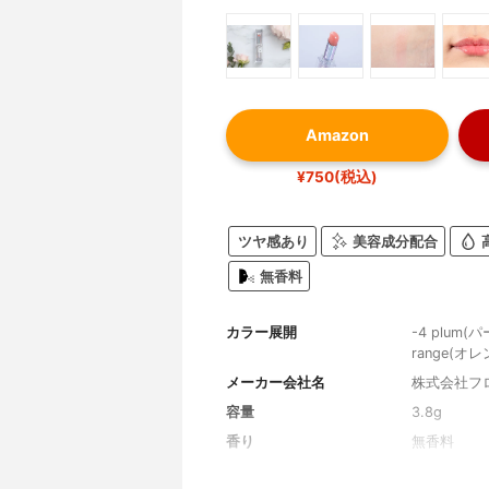
Amazon
¥750(税込)
ツヤ感あり
美容成分配合
無香料
カラー展開
-4 plum(
range(オ
メーカー会社名
株式会社フ
容量
3.8g
香り
無香料