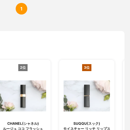
1
2位
3位
CHANEL(シャネル)
SUQQU(スック)
ルージュ ココ フラッシュ
モイスチャー リッチ リップス
ジ