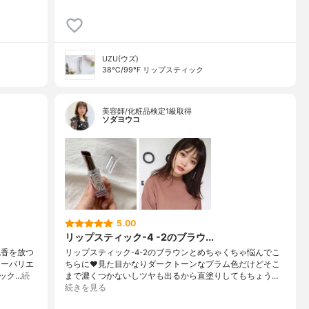
UZU(ウズ)
38℃/99℉ リップスティック
美容師/化粧品検定1級取得
ソダヨウコ
5.00
リップスティック-4 -2のブラウ...
色香を放つ
リップスティック-4-2のブラウンとめちゃくちゃ悩んでこ
ラーバリエ
ちらに❤︎見た目かなりダークトーンなプラム色だけどそこ
ック…
続
まで濃くつかないしツヤも出るから直塗りしてもちょう…
続きを見る