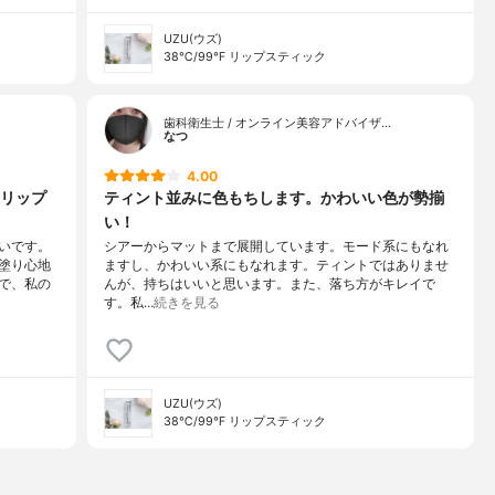
UZU(ウズ)
38℃/99℉ リップスティック
歯科衛生士 / オンライン美容アドバイザ…
なつ
4.00
リップ
ティント並みに色もちします。かわいい色が勢揃
い！
いです。
シアーからマットまで展開しています。モード系にもなれ
塗り心地
ますし、かわいい系にもなれます。ティントではありませ
で、私の
んが、持ちはいいと思います。また、落ち方がキレイで
す。私…
続きを見る
UZU(ウズ)
38℃/99℉ リップスティック