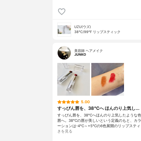
UZU(ウズ)
38℃/99℉ リップスティック
美容師 ヘアメイク
JUNKO
5.00
すっぴん唇を、38℃へ ほんのり上気し...
すっぴん唇を、38℃へほんのり上気したような
唇へ。38℃の唇が美しいという定義のもと、カ
ーションは-4℃～+5℃の6色展開のリップスティ
きを見る