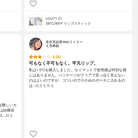
UZU(ウズ)
38℃/99℉ リップスティック
美容系副業Webライター
くろめお
3.00
可もなく不可もなく。平凡リップ。
私は+3℃を購入しました。セミマットで使用感は特別な感
じはありません。パッケージがクリアで安っぽく見えない
のはよいのですが、ゴツいので小さめのポーチに入れるの
は…
続きを見る
には難しいカ
は結構深
人…
続き