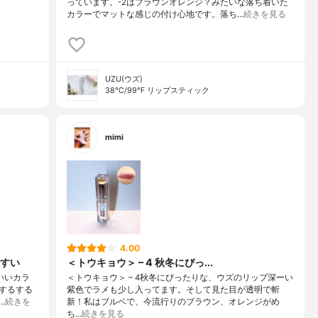
っています。-2はブラウンオレンジ？みたいな落ち着いた
カラーでマットな感じの付け心地です。落ち…
続きを見る
UZU(ウズ)
38℃/99℉ リップスティック
mimi
4.00
すい
＜トウキョウ＞ – 4 秋冬にぴっ...
のいいカラ
＜トウキョウ＞ – 4秋冬にぴったりな、ウズのリップ深ーい
するする
紫色でラメも少し入ってます。そして見た目が透明で斬
…
続きを
新！私はブルベで、今流行りのブラウン、オレンジがめ
ち…
続きを見る