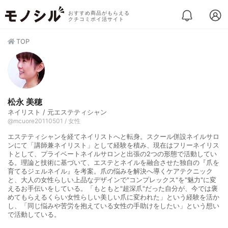
おすすめ商品がもらえる
クチコミポイ活サイト
TOP
松永 美穂
ネイリスト / 元エステティシャン
@mcuore20110501 / 女性
エステティシャンを経てネイリストへと転身。スクール併設ネイルサロ
ンにて「講師兼ネイリスト」として経験を積み、現在はフリーネイリス
トとして、プライベートネイルサロンと出張の2つの形態で活動してい
る。理論と技術に基づいて、エステとネイルを融合させた独自の『爪を
育てるジェルネイル』を考案。爪の悩みを解決へ導くケアテクニック
と、大人の女性らしい上品なデザインで"コンプレックス"を"魅力"に変
えるお手伝いをしている。「もともと"超深爪"だった自分が、今では褒
めてもらえるくらい女性らしい美しい爪に変われた」という経験を活か
し、「同じ悩みや苦労を抱えている女性の手助けをしたい」という想い
で活動している。