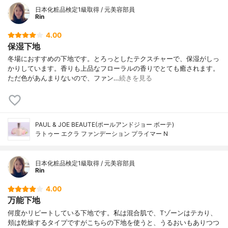
日本化粧品検定1級取得 / 元美容部員
Rin
4.00
保湿下地
冬場におすすめの下地です。とろっとしたテクスチャーで、保湿がしっ
かりしています。香りも上品なフローラルの香りでとても癒されます。
ただ色があんまりないので、ファン…
続きを見る
PAUL & JOE BEAUTE(ポールアンドジョー ボーテ)
ラトゥー エクラ ファンデーション プライマー N
日本化粧品検定1級取得 / 元美容部員
Rin
4.00
万能下地
何度かリピートしている下地です。私は混合肌で、Tゾーンはテカり、
頬は乾燥するタイプですがこちらの下地を使うと、うるおいもありつつ