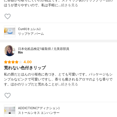
に容器から取りにくいのが残念です。スティック状のリップクリームの
ほうが塗りやすいので、私は手軽に…
続きを見る
Curél(キュレル)
リップケア バーム
日本化粧品検定1級取得 / 元美容部員
Rin
4.00
荒れない色付きリップ
私の唇だとほんのり桜色に色づき、とても可愛いです。パッケージもシ
ンプルなピンクで可愛いですし、香りも癒されるアロマのような香りで
す。ほかのリップだと荒れることが…
続きを見る
ADDICTION(アディクション)
ストールンキス エンハンサー