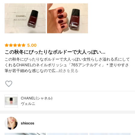
5.00
この秋冬にぴったりなボルドーで大人っぽい...
この秋冬にぴったりなボルドーで大人っぽい女性らしさ溢れる爪にして
くれるCHANELのネイルポリッシュ「765アンテルディ」＊塗りやすさ
筆が若干細めな感じなので広…
続きを見る
CHANEL(シャネル)
ヴェルニ
shiocos