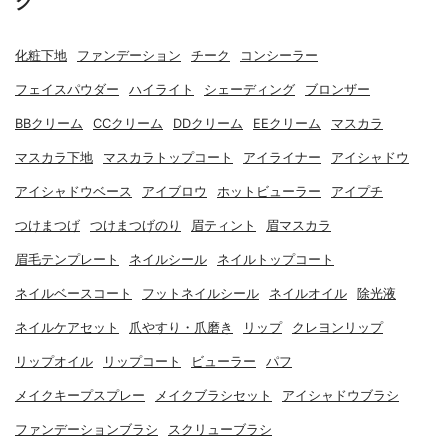
グ
化粧下地
ファンデーション
チーク
コンシーラー
フェイスパウダー
ハイライト
シェーディング
ブロンザー
BBクリーム
CCクリーム
DDクリーム
EEクリーム
マスカラ
マスカラ下地
マスカラトップコート
アイライナー
アイシャドウ
アイシャドウベース
アイブロウ
ホットビューラー
アイプチ
つけまつげ
つけまつげのり
眉ティント
眉マスカラ
眉毛テンプレート
ネイルシール
ネイルトップコート
ネイルベースコート
フットネイルシール
ネイルオイル
除光液
ネイルケアセット
爪やすり・爪磨き
リップ
クレヨンリップ
リップオイル
リップコート
ビューラー
パフ
メイクキープスプレー
メイクブラシセット
アイシャドウブラシ
ファンデーションブラシ
スクリューブラシ