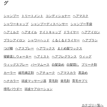
グ
シャンプー
トリートメント
コンディショナー
ヘアマスク
シャワーキャップ
シャンプーディスペンサー
シャンプー手袋
ヘアミルク
ヘアオイル
ナイトキャップ
ドライヤー
ヘアアイロン
ブラシアイロン
シャワーヘッド
くるくるドライヤー
ヘアブラシ
つげ櫛
ヘアスプレー
ヘアワックス
まとめ髪ワックス
寝癖直しウォーター
ヘアミスト
ヘアフレグランス
ウィッグ
ウィッグスプレー
パーマムース
白髪染め
白髪隠し
ブリーチ剤
カーラー
縮毛矯正剤
ヘアチョーク
ヘアマスカラ
黒染め
ヘナカラー
頭皮マッサージ器
育毛剤
発毛剤
育毛サプリ
増毛パウダー
頭皮ケアローション
カテゴリ一覧へ