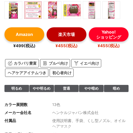
Yahoo!
Amazon
楽天市場
ショッピング
¥499(税込)
¥455(税込)
¥455(税込)
カラバリ豊富
ブルベ向け
イエベ向け
ヘアケアアイテムつき
初心者向け
明るめ
やや明るめ
普通
やや暗め
暗め
カラー展開数
13色
メーカー会社名
ヘンケルジャパン株式会社
付属品
使用説明書、手袋、くし型ノズル、オイル
ヘアマスク