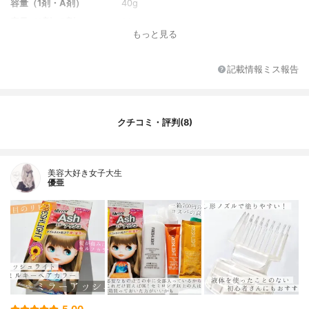
容量（1剤・A剤）
40g
容量（2剤・B剤）
80ml
もっと見る
放置時間
10～20分
記載情報ミス報告
クチコミ・評判(8)
美容大好き女子大生
優亜