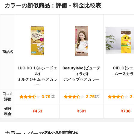
カラーの類似商品：評価・料金比較表
商品名
LUCIDO-L(ルシードエ
Beautylabo(ビューテ
CIELO(シエ
ル)
ィラボ)
ムースカラ
ミルクジャム ヘアカラ
ホイップヘアカラー
ー
口コミ
3.79
(3)
3.75
(7)
3
評価
値段
¥453
¥591
¥738
料金
カラー・パーマ剤の関連商品