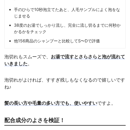
手のひらで10秒泡立てたあと、人毛サンプルによく泡をな
じませる
38度のお湯でしっかり流し、完全に流し切るまでに何秒か
かるかをチェック
他156商品のシャンプーと比較してS〜Dで評価
泡切れもスムーズで、
お湯で流すとさらさらと泡が流れて
いきました
。
泡切れがよければ、すすぎ残しもなくなるので嬉しいです
ね♪
髪の長い方や毛量の多い方でも、使いやすい
ですよ。
配合成分のよさを検証！