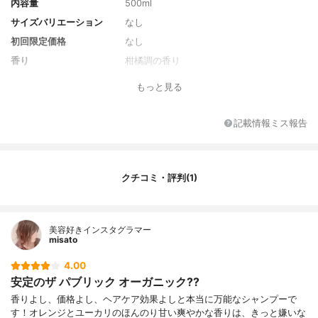
内容量
500ml
サイズバリエーション
なし
初回限定価格
なし
香り
柑橘調の香り
全成分
水、アロエベラ液汁、コカミドプロピルベ
もっと見る
タイン、ココイルグルタミン酸2Na、コカ
ミドDEA、ラウラミドプロピルベタイン、
塩化Na、オレンジ油、ユーカリ油、ラバン
記載情報ミス報告
デュラハイブリダ油、アトラスシーダー樹
皮油、ティーツリー油、レモン果皮油、ス
ペアミント油、ニオイテンジクアオイ油、
ココイルグルタミン酸Na、オリーブ果実
クチコミ・評判(1)
油、ポリクオタニウム-10、ホホバ種子油、
ポリクオタニウム-7、アルガニアスピノサ
核油、エチドロン酸4Na、シア脂、クエン
酸、ヨモギ葉エキス、プロパンジオール、
美容好きインスタグラマー
misato
ドクダミエキス、デヒドロ酢酸Na、ウンシ
ュウミカン果皮エキス、ベンジルアルコー
4.00
ル、ユズ果実エキス、エタノール、ラベン
安定のザ パブリック オーガニック??
ダー水、ヒポファエラムノイデス果実油
香りよし、価格よし、ヘアケア効果よしと本当に万能なシャンプーで
す！オレンジとユーカリのほんのり甘い爽やかな香りは、きっと嫌いな