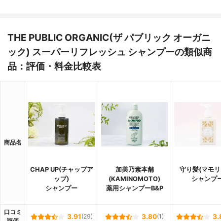
THE PUBLIC ORGANIC(ザ パブリック オーガニ
ック) スーパーリフレッシュ シャンプーの類似商
品：評価・料金比較表
商品名
CHAP UP(チャップア
加美乃素本舗
守り髪(マモリ
ップ)
(KAMINOMOTO)
シャンプ
シャンプー
薬用シャンプーB&P
口コミ
3.91
(29)
3.80
(1)
3.
評価