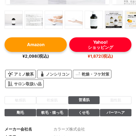
Yahoo!
Amazon
ショッピング
¥2,098(税込)
¥1,872(税込)
アミノ酸系
ノンシリコン
乾燥・フケ対策
サロン取扱い品
普通肌
敏感肌
乾燥肌
脂性肌
剛毛
軟毛・猫っ毛
くせ毛
パーマヘア
メーカー会社名
カラーズ株式会社