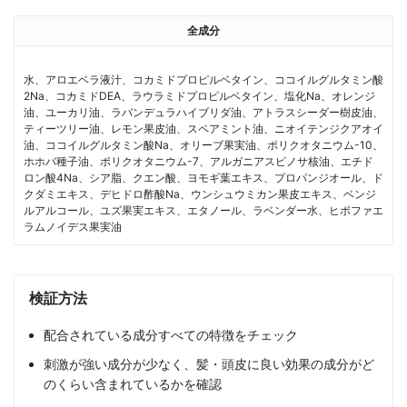
全成分
水、アロエベラ液汁、コカミドプロピルベタイン、ココイルグルタミン酸
2Na、コカミドDEA、ラウラミドプロピルベタイン、塩化Na、オレンジ
油、ユーカリ油、ラバンデュラハイブリダ油、アトラスシーダー樹皮油、
ティーツリー油、レモン果皮油、スペアミント油、ニオイテンジクアオイ
油、ココイルグルタミン酸Na、オリーブ果実油、ポリクオタニウム-10、
ホホバ種子油、ポリクオタニウム-7、アルガニアスピノサ核油、エチド
ロン酸4Na、シア脂、クエン酸、ヨモギ葉エキス、プロパンジオール、ド
クダミエキス、デヒドロ酢酸Na、ウンシュウミカン果皮エキス、ベンジ
ルアルコール、ユズ果実エキス、エタノール、ラベンダー水、ヒポファエ
ラムノイデス果実油
検証方法
配合されている成分すべての特徴をチェック
刺激が強い成分が少なく、髪・頭皮に良い効果の成分がど
のくらい含まれているかを確認