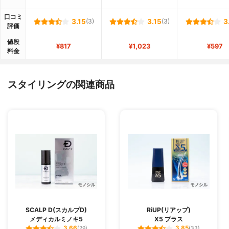
口コミ
3.15
(3)
3.15
(3)
3
評価
値段
¥817
¥1,023
¥597
料金
スタイリングの関連商品
SCALP D(スカルプD)
RiUP(リアップ)
メディカルミノキ5
X5 プラス
3.66
3.85
(29)
(33)