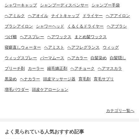
シャワーキャップ
シャンプーディスペンサー
シャンプー手袋
ヘアミルク
ヘアオイル
ナイトキャップ
ドライヤー
ヘアアイロン
ブラシアイロン
シャワーヘッド
くるくるドライヤー
ヘアブラシ
つげ櫛
ヘアスプレー
ヘアワックス
まとめ髪ワックス
寝癖直しウォーター
ヘアミスト
ヘアフレグランス
ウィッグ
ウィッグスプレー
パーマムース
ヘアカラー
白髪染め
白髪隠し
ブリーチ剤
カーラー
縮毛矯正剤
ヘアチョーク
ヘアマスカラ
黒染め
ヘナカラー
頭皮マッサージ器
育毛剤
育毛サプリ
増毛パウダー
頭皮ケアローション
カテゴリ一覧へ
よく見られている人気おすすめ記事