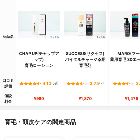
商品名
CHAP UP(チャップア
SUCCESS(サクセス)
MARO(マー
ップ)
バイタルチャージ薬用
薬用育毛 3Dエ
育毛ローション
育毛剤
口コミ
4.10
(59)
3.75
(7)
3
評価
値段
¥980
¥1,870
¥1,476
料金
育毛・頭皮ケアの関連商品