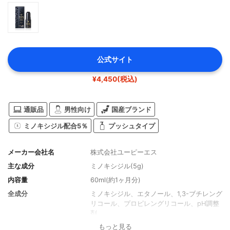
公式サイト
¥4,450(税込)
通販品
男性向け
国産ブランド
ミノキシジル配合5％
プッシュタイプ
メーカー会社名
株式会社ユーピーエス
主な成分
ミノキシジル(5g)
内容量
60ml(約1ヶ月分)
全成分
ミノキシジル、エタノール、1,3-ブチレング
リコール、プロピレングリコール、pH調整
剤
もっと見る
香り
無香料